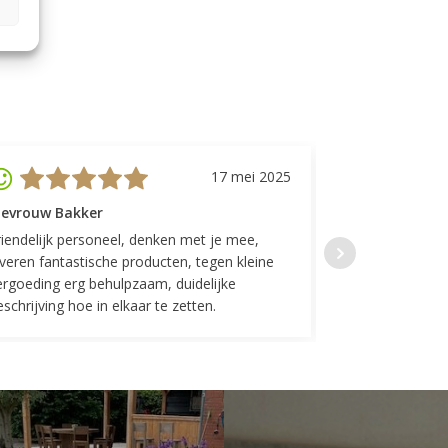
17 mei 2025
evrouw Bakker
Mevrouw GP
riendelijk personeel, denken met je mee,
Top geregeld! K
everen fantastische producten, tegen kleine
indelingen die w
ergoeding erg behulpzaam, duidelijke
Fijne communicat
schrijving hoe in elkaar te zetten.