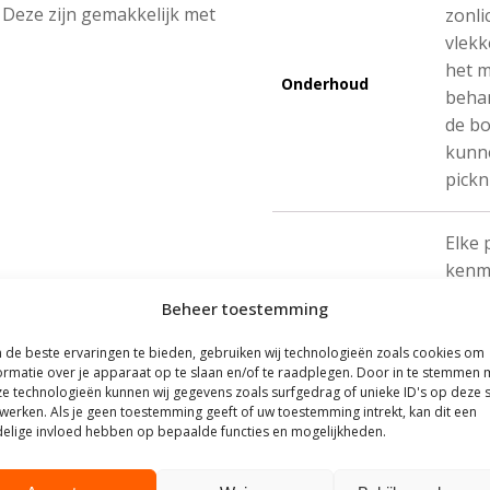
. Deze zijn gemakkelijk met
zonli
vlekk
het m
Onderhoud
behan
de bo
kunne
pickn
Elke 
kenme
Omdat
Beheer toestemming
ook n
Natuurproduct
plank
de beste ervaringen te bieden, gebruiken wij technologieën zoals cookies om
ormatie over je apparaat op te slaan en/of te raadplegen. Door in te stemmen 
produ
e technologieën kunnen wij gegevens zoals surfgedrag of unieke ID's op deze s
geen 
werken. Als je geen toestemming geeft of uw toestemming intrekt, kan dit een
elige invloed hebben op bepaalde functies en mogelijkheden.