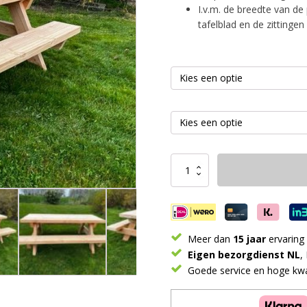
I.v.m. de breedte van de 
tafelblad en de zittinge
Picknicktafel
Robuust
Douglas
aantal
Meer dan
15 jaar
ervaring
Eigen bezorgdienst NL
,
Goede service en hoge kwal