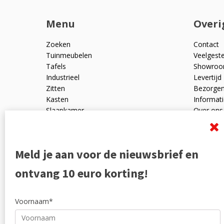
Menu
Overi
Zoeken
Contact
Tuinmeubelen
Veelgest
Tafels
Showro
Industrieel
Levertijd
Zitten
Bezorge
Kasten
Informati
Slaapkamer
Over ons
Mangohout
Algemen
Woonaccessoires
Ruilen en
Zakelijk
Privacyve
Meld je aan voor de nieuwsbrief en
Outlet
Reviewpo
Offerte
Klachten
ontvang 10 euro korting!
Partners
Voornaam*