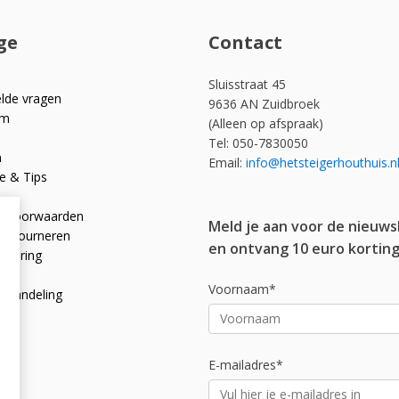
ge
Contact
Sluisstraat 45
elde vragen
9636 AN Zuidbroek
om
(Alleen op afspraak)
Tel: 050-7830050
n
Email:
info@hetsteigerhouthuis.n
e & Tips
e voorwaarden
Meld je aan voor de nieuws
 retourneren
en ontvang 10 euro korting
rklaring
licy
Voornaam*
afhandeling
E-mailadres*