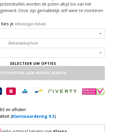
picknicktafels worden de poten altijd los van het
n geleverd. Deze zijn gemakkelijk zelf weer te monteren
Kies je
Afmetingen (lxbxh)
Behandeling hout
TOEVOEGEN AAN WINKELWAGEN
 BE en afhalen
iteit (
Klantwaardering 9.3
)
Veilig achteraf betalen met
Klarna