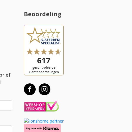
Beoordeling
l
brief
!