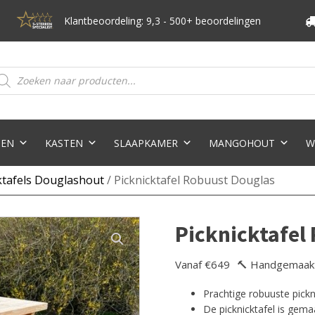
Klantbeoordeling: 9,3 - 500+ beoordelingen
oducten
eken
TEN
KASTEN
SLAAPKAMER
MANGOHOUT
W
ktafels Douglashout
/ Picknicktafel Robuust Douglas
Picknicktafel
Vanaf €649
🔨 Handgemaak
Prachtige robuuste pickn
De picknicktafel is gem