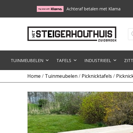
Achteraf betalen met Klarna
Pr
zo
TUINMEUBELEN
TAFELS
INDUSTRIEEL
ZIT
Home
/
Tuinmeubelen
/
Picknicktafels
/
Picknic