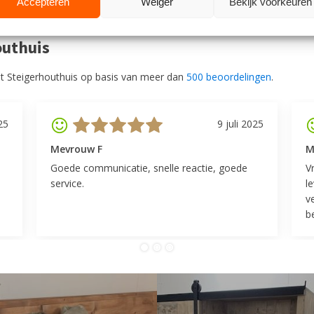
Accepteren
Weiger
Bekijk voorkeuren
outhuis
t Steigerhouthuis op basis van meer dan
500 beoordelingen
.
25
9 juli 2025
Mevrouw F
M
Goede communicatie, snelle reactie, goede
V
service.
l
v
be