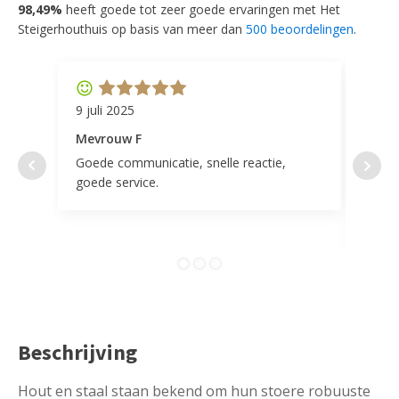
98,49%
heeft goede tot zeer goede ervaringen met Het
Steigerhouthuis op basis van meer dan
500 beoordelingen
.
9 juli 2025
11 ap
Mevrouw F
Mevr
Goede communicatie, snelle reactie,
Super
goede service.
door 
tevr
comp
Beschrijving
Hout en staal staan bekend om hun stoere robuuste