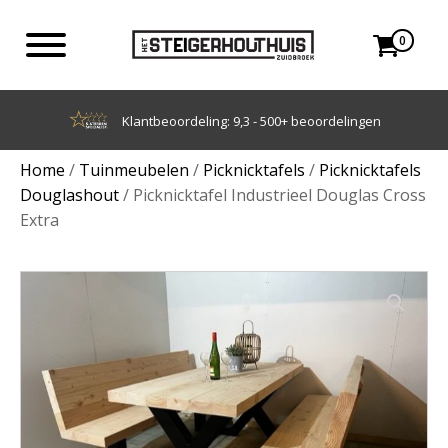
0
Achteraf betalen met Klarna
Home
/
Tuinmeubelen
/
Picknicktafels
/
Picknicktafels
Douglashout
/ Picknicktafel Industrieel Douglas Cross
Extra