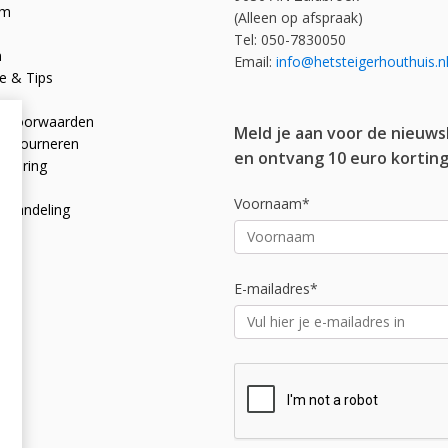
om
(Alleen op afspraak)
Tel: 050-7830050
n
Email:
info@hetsteigerhouthuis.n
e & Tips
e voorwaarden
Meld je aan voor de nieuws
 retourneren
en ontvang 10 euro korting
rklaring
licy
Voornaam*
afhandeling
E-mailadres*