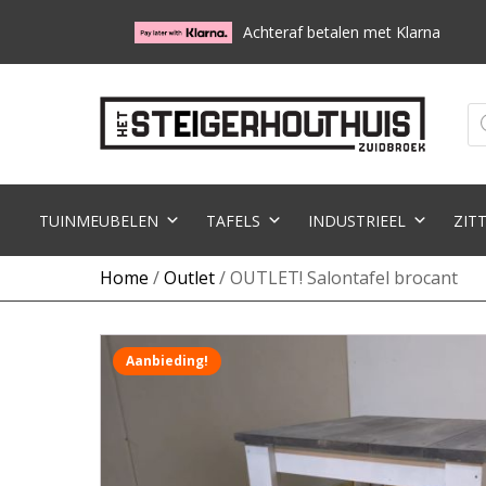
Achteraf betalen met Klarna
Pr
zo
TUINMEUBELEN
TAFELS
INDUSTRIEEL
ZIT
Home
/
Outlet
/ OUTLET! Salontafel brocant
Aanbieding!