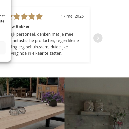
17 mei 2025
met
ite
evrouw Bakker
Mevrouw GP
riendelijk personeel, denken met je mee,
Top geregeld! K
everen fantastische producten, tegen kleine
indelingen die w
ergoeding erg behulpzaam, duidelijke
Fijne communicat
schrijving hoe in elkaar te zetten.