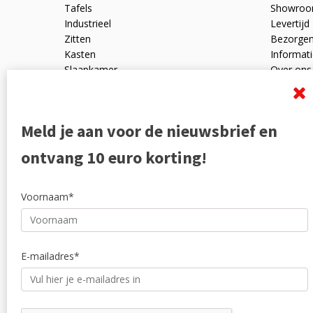
Tafels
Showro
Industrieel
Levertijd
Zitten
Bezorge
Kasten
Informati
Slaapkamer
Over ons
Mangohout
Algemen
Woonaccessoires
Ruilen en
Zakelijk
Privacyve
Meld je aan voor de nieuwsbrief en
Outlet
Reviewpo
Offerte
Klachten
ontvang 10 euro korting!
Partners
Voornaam*
E-mailadres*