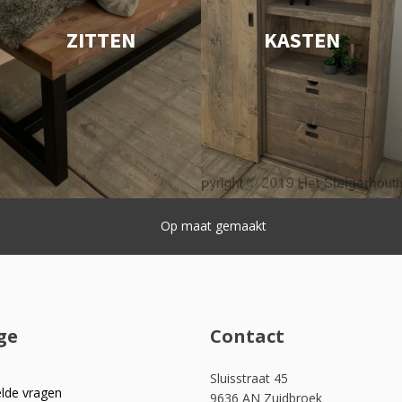
ZITTEN
KASTEN
Snelle levering
ge
Contact
Sluisstraat 45
elde vragen
9636 AN Zuidbroek