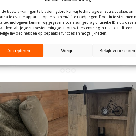
de beste ervaringen te bieden, gebruiken wij technologieën zoals cookies om
25
9 juli 2025
ormatie over je apparaat op te slaan en/of te raadplegen. Door in te stemmen 
e technologieën kunnen wij gegevens zoals surfgedrag of unieke ID's op deze s
Mevrouw F
M
werken. Als je geen toestemming geeft of uw toestemming intrekt, kan dit een
elige invloed hebben op bepaalde functies en mogelijkheden.
Goede communicatie, snelle reactie, goede
V
service.
l
v
Accepteren
Weiger
Bekijk voorkeuren
be