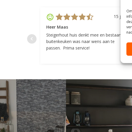
Om 
15 juli 20
inf
dez
Heer Maas
ver
nad
Steigerhout huis denkt mee en bestaande
buitenkeuken was naar wens aan te
passen. Prima service!