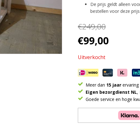
De prijs geldt alleen vo
bestellen voor deze prijs
€
249,00
Oorspronkelijke
Huidige
€
99,00
prijs
prijs
was:
is:
Uitverkocht
€249,00.
€99,00.
Meer dan
15 jaar
ervaring
Eigen bezorgdienst NL
,
Goede service en hoge kwal