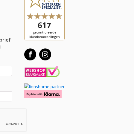
l
brief
!