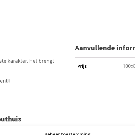
Aanvullende infor
ste karakter. Het brengt
100x8
Prijs
nt!!!
outhuis
t Steigerhouthuis op basis van meer dan
500 beoordelingen
.
Beheer toestemming