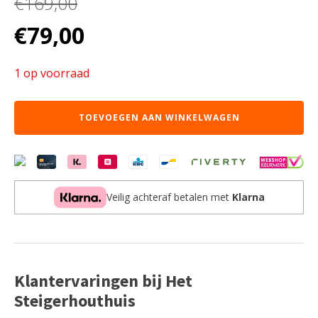
€
169,00
Oorspronkelijke
Huidige
€
79,00
prijs
prijs
was:
is:
1 op voorraad
€169,00.
€79,00.
OUT
TOEVOEGEN AAN WINKELWAGEN
Los
taf
Bas
aan
Veilig achteraf betalen met
Klarna
Klantervaringen bij Het
Steigerhouthuis