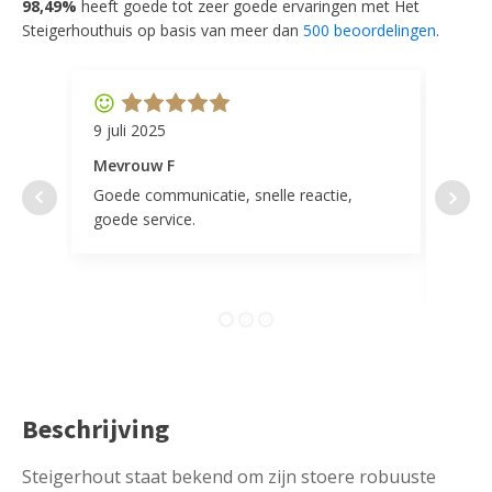
98,49%
heeft goede tot zeer goede ervaringen met Het
Steigerhouthuis op basis van meer dan
500 beoordelingen
.
9 juli 2025
11 ap
Mevrouw F
Mevr
Goede communicatie, snelle reactie,
Super
goede service.
door 
tevr
comp
Beschrijving
Steigerhout staat bekend om zijn stoere robuuste