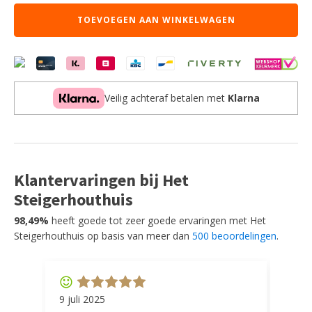
OUT
TOEVOEGEN AAN WINKELWAGEN
Kas
Div
bla
aan
Veilig achteraf betalen met
Klarna
Klantervaringen bij Het
Steigerhouthuis
98,49%
heeft goede tot zeer goede ervaringen met Het
Steigerhouthuis op basis van meer dan
500 beoordelingen
.
9 juli 2025
11 ap