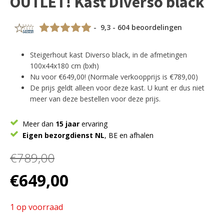
OUTLET! Kast Diverso black
- 9,3 - 604 beoordelingen
Steigerhout kast Diverso black, in de afmetingen
100x44x180 cm (bxh)
Nu voor €649,00! (Normale verkoopprijs is €789,00)
De prijs geldt alleen voor deze kast. U kunt er dus niet
meer van deze bestellen voor deze prijs.
Meer dan
15 jaar
ervaring
Eigen bezorgdienst NL
, BE en afhalen
€
789,00
Oorspronkelijke
Huidige
€
649,00
prijs
prijs
was:
is:
1 op voorraad
€789,00.
€649,00.