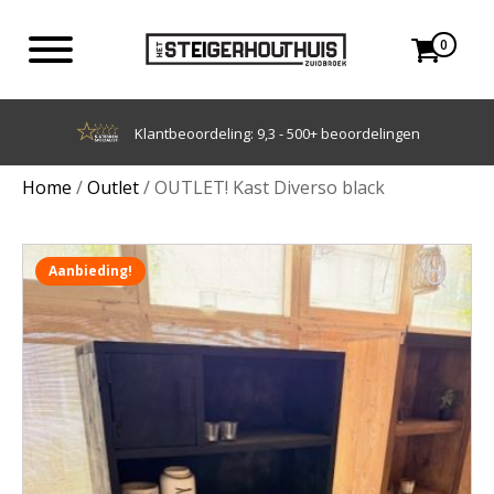
0
Achteraf betalen met Klarna
Home
/
Outlet
/ OUTLET! Kast Diverso black
Aanbieding!