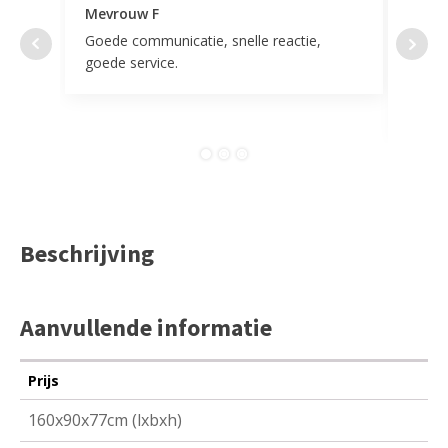
Mevrouw F
Mevr
Goede communicatie, snelle reactie,
Super
goede service.
door 
tevr
comp
Beschrijving
Aanvullende informatie
Prijs
160x90x77cm (lxbxh)