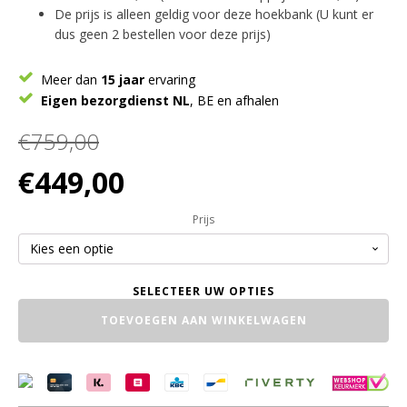
De prijs is alleen geldig voor deze hoekbank (U kunt er
dus geen 2 bestellen voor deze prijs)
Meer dan
15 jaar
ervaring
Eigen bezorgdienst NL
, BE en afhalen
€
759,00
Oorspronkelijke
Huidige
€
449,00
prijs
prijs
was:
is:
Prijs
€759,00.
€449,00.
OUTLET!
TOEVOEGEN AAN WINKELWAGEN
Hoekbank
rustiek
(exclusief
de
kussens)