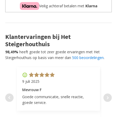
aantal
Veilig achteraf betalen met
Klarna
Klantervaringen bij Het
Steigerhouthuis
98,49%
heeft goede tot zeer goede ervaringen met Het
Steigerhouthuis op basis van meer dan
500 beoordelingen
.
9 juli 2025
11 ap
Mevrouw F
Mevr
Goede communicatie, snelle reactie,
Super
goede service.
door 
tevr
comp