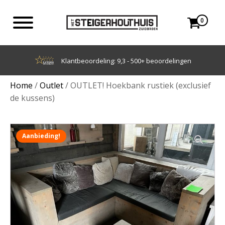
0
ingen
Achteraf betalen met Klarna
Home
/
Outlet
/ OUTLET! Hoekbank rustiek (exclusief
de kussens)
Aanbieding!