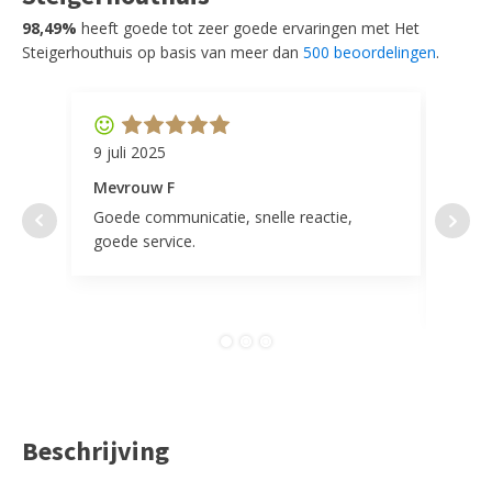
98,49%
heeft goede tot zeer goede ervaringen met Het
Steigerhouthuis op basis van meer dan
500 beoordelingen
.
9 juli 2025
11 ap
Mevrouw F
Mevr
Goede communicatie, snelle reactie,
Super
goede service.
door 
tevr
comp
Beschrijving