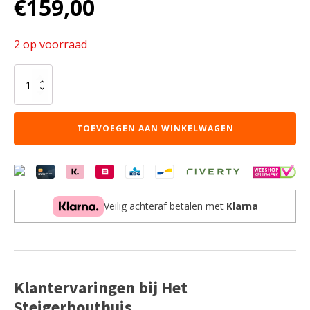
€
159,00
prijs
prijs
was:
is:
2 op voorraad
€229,00.
€159,00.
OUTLET!
Eetkamerstoel
Hunter
Fluweel
TOEVOEGEN AAN WINKELWAGEN
per
4
stuks
aantal
Veilig achteraf betalen met
Klarna
Klantervaringen bij Het
Steigerhouthuis