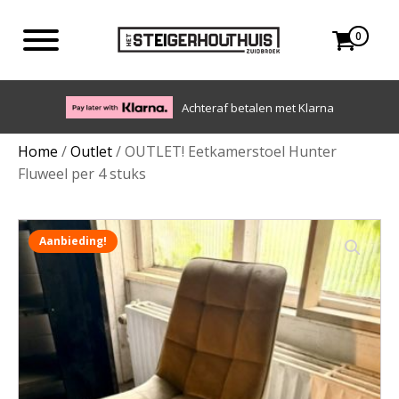
0
Eigen bezorgdienst in NL en BE. Afhalen ook mogelijk.
Home
/
Outlet
/ OUTLET! Eetkamerstoel Hunter
Fluweel per 4 stuks
Aanbieding!