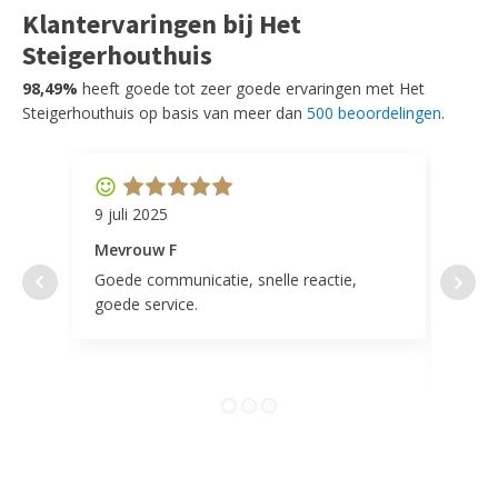
Klantervaringen bij Het
Steigerhouthuis
98,49%
heeft goede tot zeer goede ervaringen met Het
Steigerhouthuis op basis van meer dan
500 beoordelingen
.
9 juli 2025
11 ap
Mevrouw F
Mevr
Goede communicatie, snelle reactie,
Super
goede service.
door 
tevr
comp