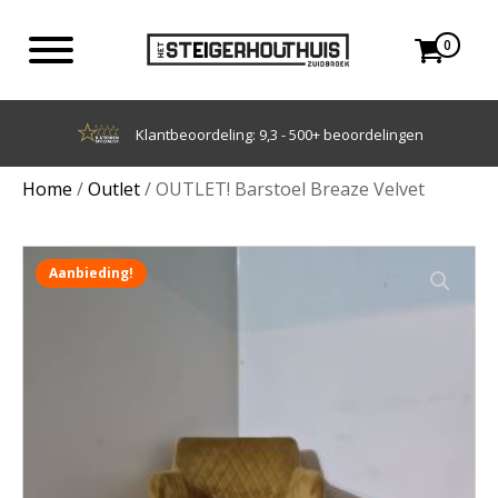
0
Achteraf betalen met Klarna
Home
/
Outlet
/ OUTLET! Barstoel Breaze Velvet
Aanbieding!