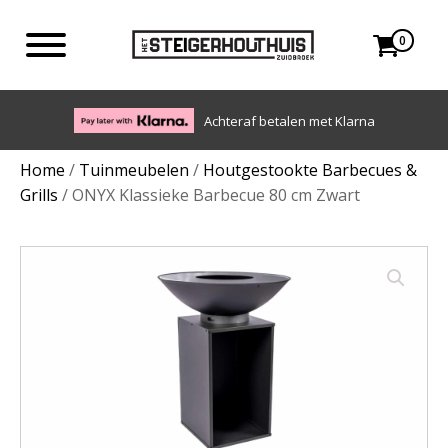
0
Eigen bezorgdienst in NL en BE. Afhalen ook moge
 Klarna
Home
/
Tuinmeubelen
/
Houtgestookte Barbecues &
Grills
/ ONYX Klassieke Barbecue 80 cm Zwart