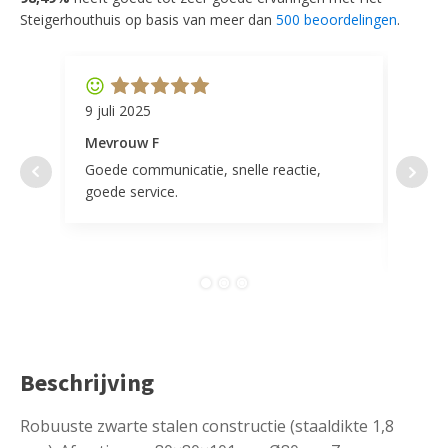
Steigerhouthuis op basis van meer dan
500 beoordelingen
.
9 juli 2025
11 ap
Mevrouw F
Mevr
Goede communicatie, snelle reactie,
Super
goede service.
door 
tevr
comp
Beschrijving
Robuuste zwarte stalen constructie (staaldikte 1,8