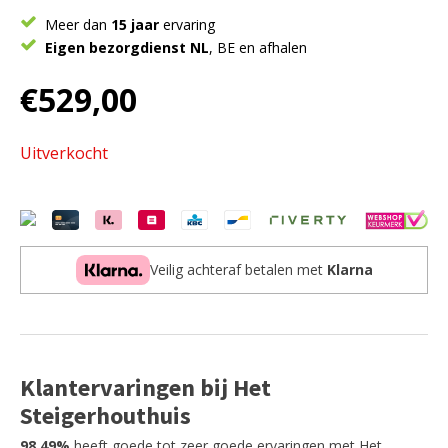
Meer dan
15 jaar
ervaring
Eigen bezorgdienst NL
, BE en afhalen
€
529,00
Uitverkocht
Veilig achteraf betalen met
Klarna
Klantervaringen bij Het
Steigerhouthuis
98,49%
heeft goede tot zeer goede ervaringen met Het