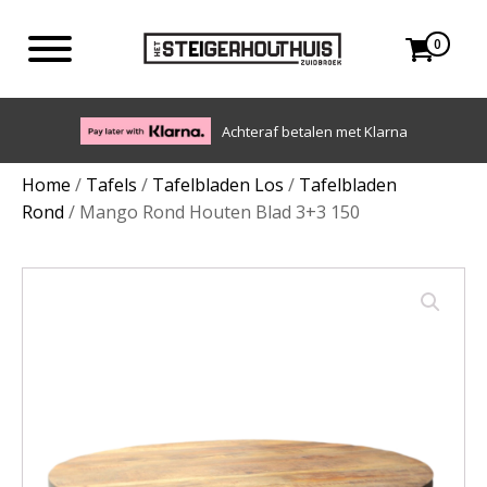
0
Eigen bezorgdienst in NL en BE. Afhalen ook mogelijk.
Home
/
Tafels
/
Tafelbladen Los
/
Tafelbladen
Rond
/ Mango Rond Houten Blad 3+3 150