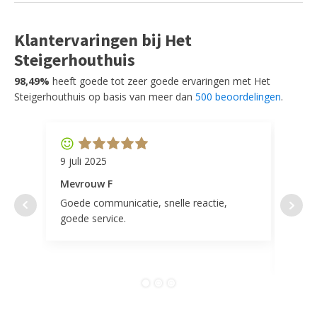
Klantervaringen bij Het
Steigerhouthuis
98,49%
heeft goede tot zeer goede ervaringen met Het
Steigerhouthuis op basis van meer dan
500 beoordelingen
.
9 juli 2025
11 ap
Mevrouw F
Mevr
Goede communicatie, snelle reactie,
Super
goede service.
door 
tevr
comp