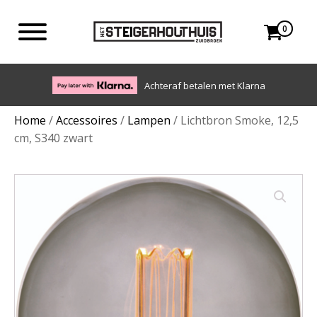
0
Eigen bezorgdienst in NL en BE. Afhalen ook mogelijk.
Home
/
Accessoires
/
Lampen
/ Lichtbron Smoke, 12,5
cm, S340 zwart