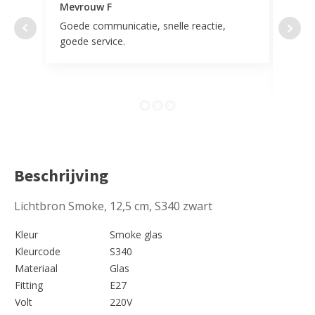
Mevrouw F
Mevr
Goede communicatie, snelle reactie,
Super
goede service.
door 
tevr
comp
Beschrijving
Lichtbron Smoke, 12,5 cm, S340 zwart
Kleur
Smoke glas
Kleurcode
S340
Materiaal
Glas
Fitting
E27
Volt
220V