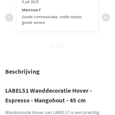
9 juli 2025
11 ap
Mevrouw F
Mevr
Goede communicatie, snelle reactie,
Super
goede service.
door 
tevr
comp
Beschrijving
LABEL51 Wanddecoratie Hover -
Espresso - Mangohout - 45 cm
Wandconsole Hover van LABEL51 is een prachtig