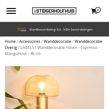
0
Achteraf betalen met Klarna
Home
/
Accessoires
/
Wanddecoratie
/
Wanddecoratie
Overig
/ LABEL51 Wanddecoratie Hover - Espresso -
Mangohout - 45 cm