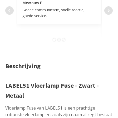
Mevrouw F
Mevr
Goede communicatie, snelle reactie,
Super
goede service.
door 
tevr
comp
Beschrijving
LABEL51 Vloerlamp Fuse - Zwart -
Metaal
Vloerlamp Fuse van LABEL51 is een prachtige
robuuste vloerlamp en zoals zijn naam al zegt bestaat