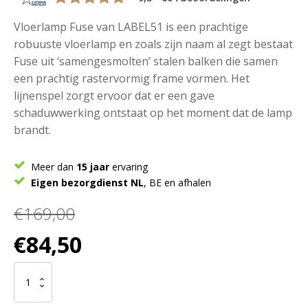
Vloerlamp Fuse van LABEL51 is een prachtige
robuuste vloerlamp en zoals zijn naam al zegt bestaat
Fuse uit ‘samengesmolten’ stalen balken die samen
een prachtig rastervormig frame vormen. Het
lijnenspel zorgt ervoor dat er een gave
schaduwwerking ontstaat op het moment dat de lamp
brandt.
Meer dan
15 jaar
ervaring
Eigen bezorgdienst NL
, BE en afhalen
€
169,00
Oorspronkelijke
Huidige
€
84,50
prijs
prijs
was:
is:
LABEL51
€169,00.
€84,50.
Vloerlamp
Fuse