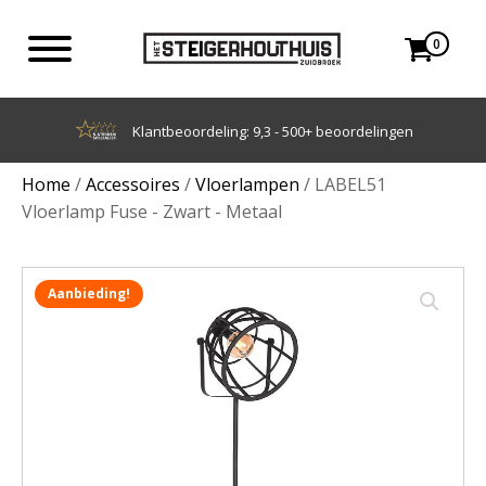
0
Achteraf betalen met Klarna
Home
/
Accessoires
/
Vloerlampen
/ LABEL51
Vloerlamp Fuse - Zwart - Metaal
Aanbieding!