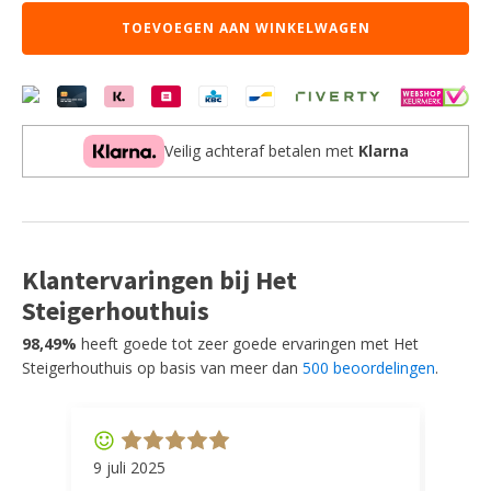
-
TOEVOEGEN AAN WINKELWAGEN
Zwart
-
Metaal
aantal
Veilig achteraf betalen met
Klarna
Klantervaringen bij Het
Steigerhouthuis
98,49%
heeft goede tot zeer goede ervaringen met Het
Steigerhouthuis op basis van meer dan
500 beoordelingen
.
9 juli 2025
11 ap