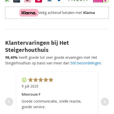
200x300
cm
Veilig achteraf betalen met
Klarna
aantal
Klantervaringen bij Het
Steigerhouthuis
98,49%
heeft goede tot zeer goede ervaringen met Het
Steigerhouthuis op basis van meer dan
500 beoordelingen
.
9 juli 2025
11 ap
Mevrouw F
Mevr
Goede communicatie, snelle reactie,
Super
goede service.
door 
tevr