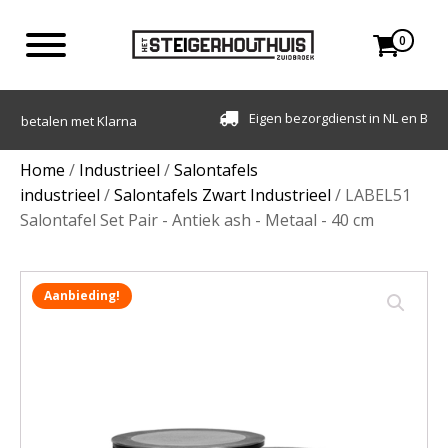
0
Eigen bezorgdienst in NL en BE. Afhalen ook mogelijk.
Home
/
Industrieel
/
Salontafels
industrieel
/
Salontafels Zwart Industrieel
/ LABEL51
Salontafel Set Pair - Antiek ash - Metaal - 40 cm
Aanbieding!