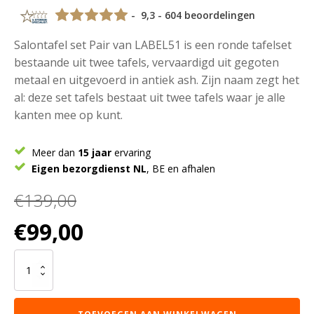
- 9,3 - 604 beoordelingen
Salontafel set Pair van LABEL51 is een ronde tafelset
bestaande uit twee tafels, vervaardigd uit gegoten
metaal en uitgevoerd in antiek ash. Zijn naam zegt het
al: deze set tafels bestaat uit twee tafels waar je alle
kanten mee op kunt.
Meer dan
15 jaar
ervaring
Eigen bezorgdienst NL
, BE en afhalen
€
139,00
Oorspronkelijke
Huidige
€
99,00
prijs
prijs
was:
is:
LABEL51
€139,00.
€99,00.
Salontafel
Set
Pair