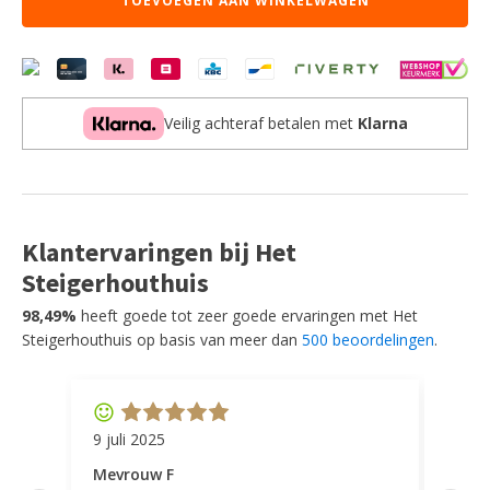
TOEVOEGEN AAN WINKELWAGEN
-
Antiek
ash
-
Metaal
-
Veilig achteraf betalen met
Klarna
40
cm
aantal
Klantervaringen bij Het
Steigerhouthuis
98,49%
heeft goede tot zeer goede ervaringen met Het
Steigerhouthuis op basis van meer dan
500 beoordelingen
.
9 juli 2025
11 ap
Mevrouw F
Mevr