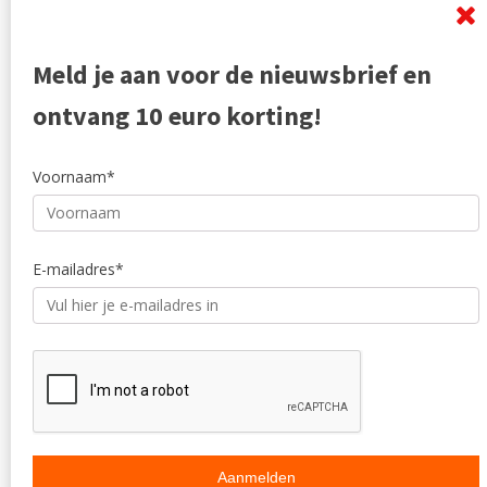
Mangohout
Algemen
Woonaccessoires
Ruilen en
Zakelijk
Privacyve
Meld je aan voor de nieuwsbrief en
Outlet
Reviewpo
Offerte
Klachten
ontvang 10 euro korting!
Partners
Voornaam*
E-mailadres*