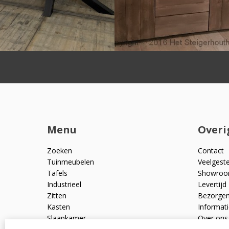
Menu
Overi
Zoeken
Contact
Tuinmeubelen
Veelgest
Tafels
Showro
Industrieel
Levertijd
Zitten
Bezorge
Kasten
Informati
Slaapkamer
Over ons