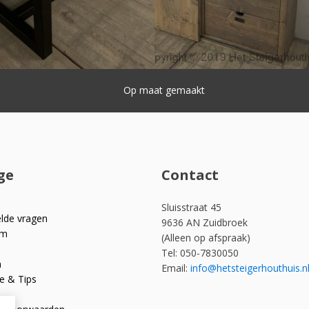
Snelle levering
ge
Contact
Sluisstraat 45
elde vragen
9636 AN Zuidbroek
om
(Alleen op afspraak)
Tel: 050-7830050
n
Email:
info@hetsteigerhouthuis.n
e & Tips