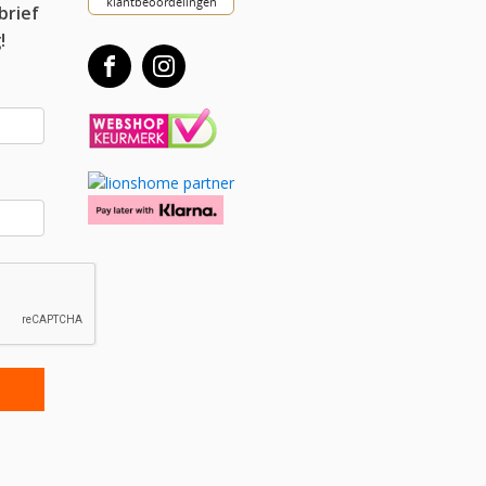
brief
!