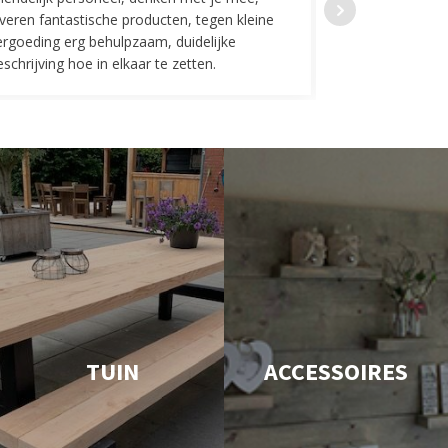
everen fantastische producten, tegen kleine
indelingen die w
ergoeding erg behulpzaam, duidelijke
Fijne communicat
schrijving hoe in elkaar te zetten.
TUIN
ACCESSOIRES