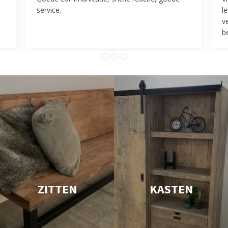
service.
l
v
be
ZITTEN
KASTEN