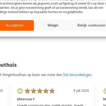
e technologieën kunnen wij gegevens zoals surfgedrag of unieke ID's op deze s
n vocht, vuil en kringen
werken. Als je geen toestemming geeft of uw toestemming intrekt, kan dit een
ndeld met een
elige invloed hebben op bepaalde functies en mogelijkheden.
worpen voor houten
is jouw meubel goed
Accepteren
Weiger
Bekijk voorkeuren
n om het meubel op te
outhuis
t Steigerhouthuis op basis van meer dan
500 beoordelingen
.
25
9 juli 2025
Mevrouw F
M
Goede communicatie, snelle reactie, goede
V