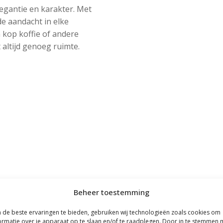
legantie en karakter. Met
de aandacht in elke
 kop koffie of andere
 altijd genoeg ruimte.
Beheer toestemming
de beste ervaringen te bieden, gebruiken wij technologieën zoals cookies om
ormatie over je apparaat op te slaan en/of te raadplegen. Door in te stemmen 