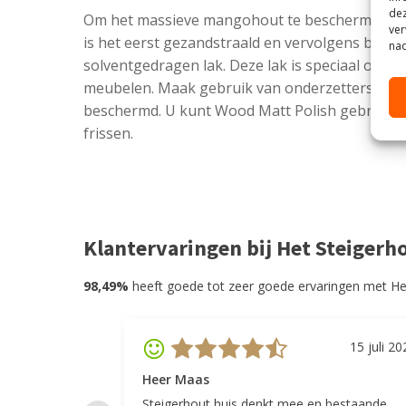
dez
Om het massieve mangohout te beschermen tege
ver
is het eerst gezandstraald en vervolgens beha
nad
solventgedragen lak. Deze lak is speciaal ont
meubelen. Maak gebruik van onderzetters. Zo 
beschermd. U kunt Wood Matt Polish gebruike
frissen.
Klantervaringen bij Het Steigerh
98,49%
heeft goede tot zeer goede ervaringen met He
15 juli 20
Heer Maas
Steigerhout huis denkt mee en bestaande