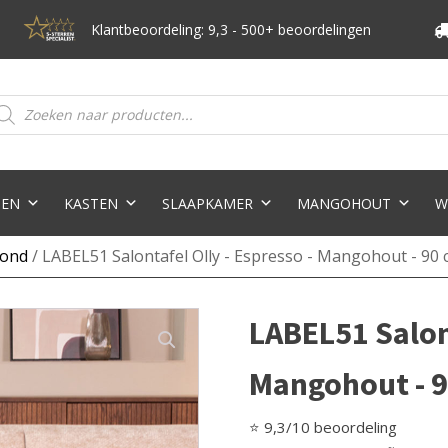
Klantbeoordeling: 9,3 - 500+ beoordelingen
oducten
eken
TEN
KASTEN
SLAAPKAMER
MANGOHOUT
W
Rond
/ LABEL51 Salontafel Olly - Espresso - Mangohout - 90
LABEL51 Salont
Mangohout - 
⭐ 9,3/10 beoordeling