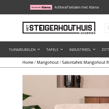
Achteraf betalen met Klarna
Pr
zo
TUINMEUBELEN
TAFELS
INDUSTRIEEL
ZIT
Home
/
Mangohout
/
Salontafels Mangohout 