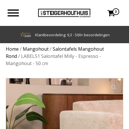
0
Achteraf betalen met Klarna
Home
/
Mangohout
/
Salontafels Mangohout
Rond
/ LABEL51 Salontafel Milly - Espresso -
Mangohout - 50 cm