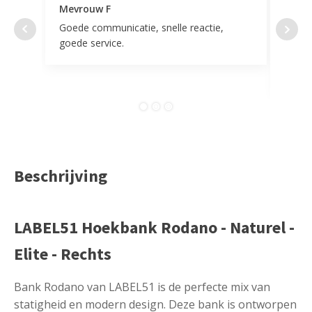
Mevrouw F
Mevr
Goede communicatie, snelle reactie,
Super
goede service.
door 
tevr
comp
Beschrijving
LABEL51 Hoekbank Rodano - Naturel -
Elite - Rechts
Bank Rodano van LABEL51 is de perfecte mix van
statigheid en modern design. Deze bank is ontworpen