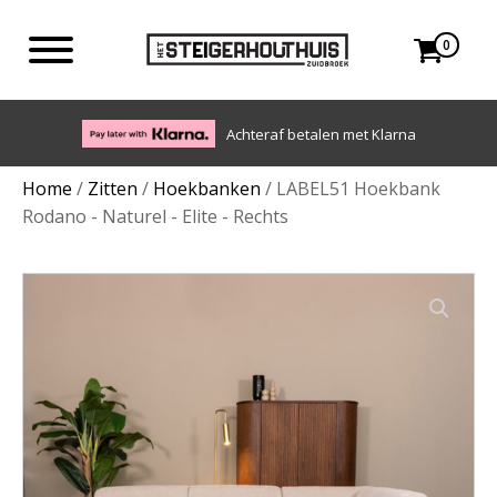
0
Eigen bezorgdienst in NL en BE. Afhalen ook mogelijk.
Home
/
Zitten
/
Hoekbanken
/ LABEL51 Hoekbank
Rodano - Naturel - Elite - Rechts