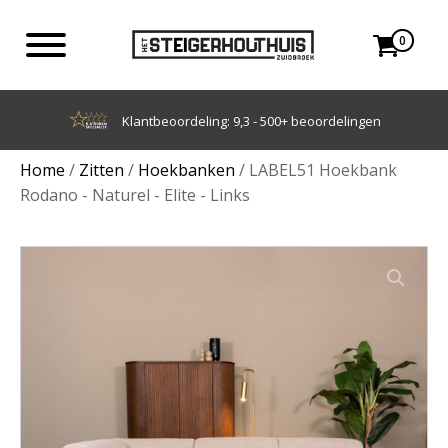
0
Achteraf betalen met Klarna
Home
/
Zitten
/
Hoekbanken
/ LABEL51 Hoekbank
Rodano - Naturel - Elite - Links