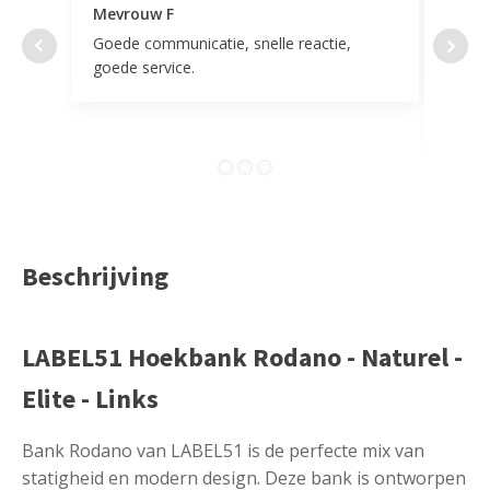
Mevrouw F
Mevr
Goede communicatie, snelle reactie,
Super
goede service.
door 
tevr
comp
Beschrijving
LABEL51 Hoekbank Rodano - Naturel -
Elite - Links
Bank Rodano van LABEL51 is de perfecte mix van
statigheid en modern design. Deze bank is ontworpen