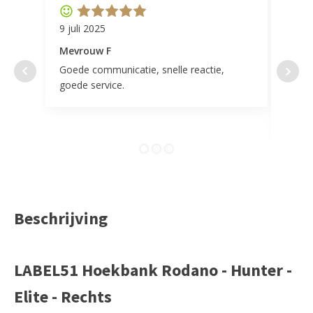
9 juli 2025
11 ap
Mevrouw F
Mevr
Goede communicatie, snelle reactie,
Super
goede service.
door 
tevr
comp
Beschrijving
LABEL51 Hoekbank Rodano - Hunter -
Elite - Rechts