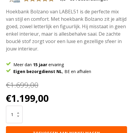
Hoekbank Bolzano van LABEL51 is de perfecte mix
van stijl en comfort. Met hoekbank Bolzano zit je altijd
goed, zowel letterlijk en figuurlijk. Hij misstaat in geen
enkel interieur, maar is allesbehalve saai. De zachte
bouclé stof zorgt voor een luxe en gezellige sfeer in
jouw interieur.
Meer dan
15 jaar
ervaring
Eigen bezorgdienst NL
, BE en afhalen
€
1.699,00
Oorspronkelijke
Huidige
€
1.199,00
prijs
prijs
was:
is:
LABEL51
€1.699,00.
€1.199,00.
Hoekbank
Bolzano
-