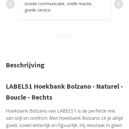
Goede communicatie, snelle reactie,
Super
goede service.
door 
tevr
comp
Beschrijving
LABEL51 Hoekbank Bolzano - Naturel -
Boucle - Rechts
Hoekbank Bolzano van LABEL51 is de perfecte mix
van stijl en comfort. Met hoekbank Bolzano zit je altijd
goed, zowel letterlijk en figuurlijk. Hij misstaat in geen