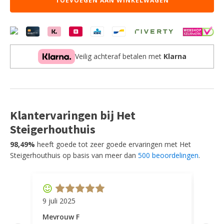
TOEVOEGEN AAN WINKELWAGEN
Naturel
-
Boucle
-
Rechts
aantal
Veilig achteraf betalen met
Klarna
Klantervaringen bij Het
Steigerhouthuis
98,49%
heeft goede tot zeer goede ervaringen met Het
Steigerhouthuis op basis van meer dan
500 beoordelingen
.
9 juli 2025
11 ap
Mevrouw F
Mevr