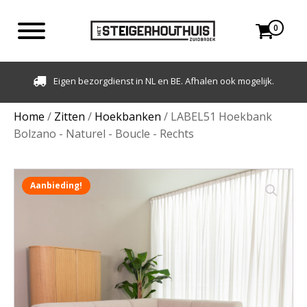
0
Eigen bezorgdienst in NL en BE. Afhalen ook mogelijk.
Home
/
Zitten
/
Hoekbanken
/ LABEL51 Hoekbank
Bolzano - Naturel - Boucle - Rechts
Aanbieding!