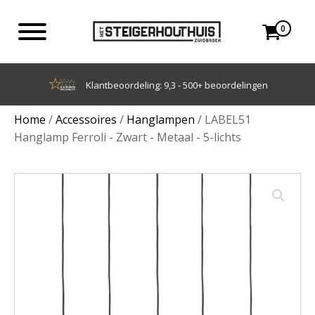
0
ordeling: 9,3 - 500+ beoordelingen
A
Home
/
Accessoires
/
Hanglampen
/ LABEL51
Hanglamp Ferroli - Zwart - Metaal - 5-lichts