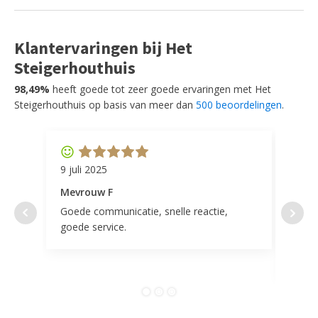
Klantervaringen bij Het
Steigerhouthuis
98,49%
heeft goede tot zeer goede ervaringen met Het
Steigerhouthuis op basis van meer dan
500 beoordelingen
.
9 juli 2025
11 ap
Mevrouw F
Mevr
Goede communicatie, snelle reactie,
Super
goede service.
door 
tevr
comp