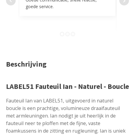
goede service.
door 
tevr
comp
Beschrijving
LABEL51 Fauteuil Ian - Naturel - Boucle
Fauteuil Ian van LABEL51, uitgevoerd in naturel
boucle is een prachtige, volumineuze draaifauteuil
met armleuningen. Ian nodigt je uit heerlijk in de
fauteuil neer te ploffen met de fijne, vaste
foamkussens in de zitting en rugleuning. Ian is uniek