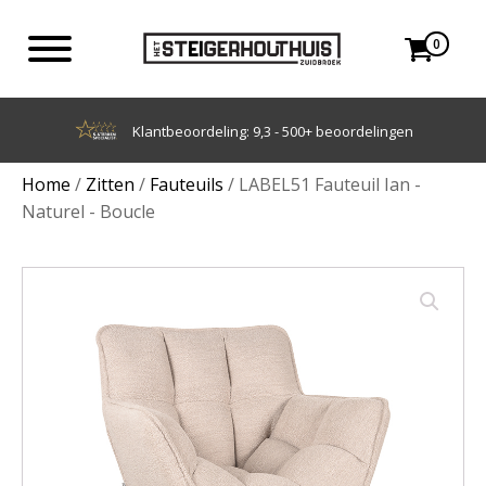
0
Achteraf betalen met Klarna
Home
/
Zitten
/
Fauteuils
/ LABEL51 Fauteuil Ian -
Naturel - Boucle