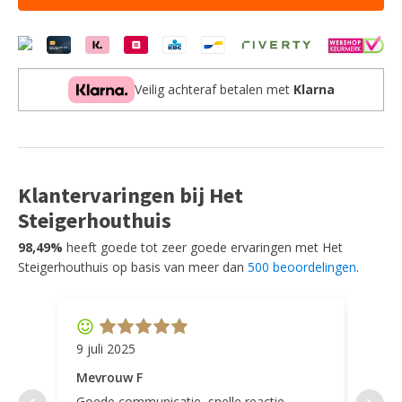
-
Boucle
aantal
Veilig achteraf betalen met
Klarna
Klantervaringen bij Het
Steigerhouthuis
98,49%
heeft goede tot zeer goede ervaringen met Het
Steigerhouthuis op basis van meer dan
500 beoordelingen
.
9 juli 2025
11 ap
Mevrouw F
Mevr
Goede communicatie, snelle reactie,
Super