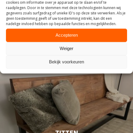
cookies om informatie over je apparaat op te slaan en/of te
raadplegen. Door in te stemmen met deze technologieën kunnen wij
INDUSTRIEEL
gegevens zoals surfgedrag of unieke ID's op deze site verwerken. Als je
geen toestemming geeft of uw toestemming intrekt, kan dit een
nadelige invloed hebben op bepaalde functies en mogelijkheden.
Accepteren
Weiger
Bekijk voorkeuren
ZITTEN