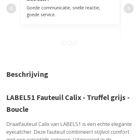
Goede communicatie, snelle reactie,
Super
goede service.
door 
tevr
comp
Beschrijving
LABEL51 Fauteuil Calix - Truffel grijs -
Boucle
Draaifauteuil Calix van LABEL51 is een echte elegante
eyecatcher. Deze fauteuil combineert stijlvol comfort
met een eigentijds ontwerp. Uitgevoerd in de