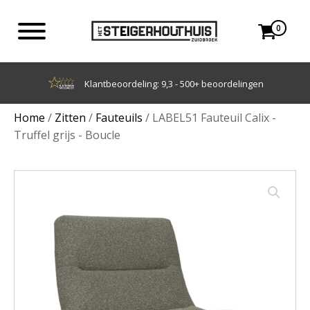
0
Achteraf betalen met Klarna
Home
/
Zitten
/
Fauteuils
/ LABEL51 Fauteuil Calix -
Truffel grijs - Boucle