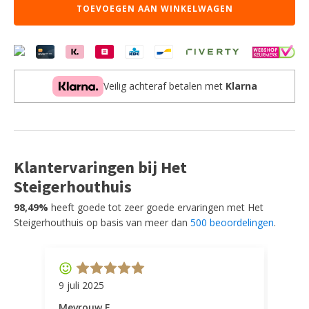
TOEVOEGEN AAN WINKELWAGEN
Truffel
grijs
-
Boucle
aantal
Veilig achteraf betalen met
Klarna
Klantervaringen bij Het
Steigerhouthuis
98,49%
heeft goede tot zeer goede ervaringen met Het
Steigerhouthuis op basis van meer dan
500 beoordelingen
.
9 juli 2025
11 ap
Mevrouw F
Mevr