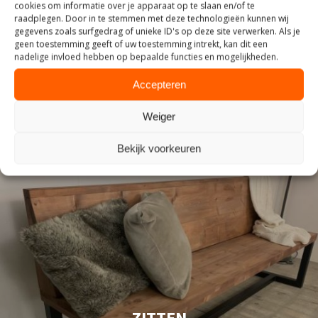
cookies om informatie over je apparaat op te slaan en/of te
raadplegen. Door in te stemmen met deze technologieën kunnen wij
INDUSTRIEEL
gegevens zoals surfgedrag of unieke ID's op deze site verwerken. Als je
geen toestemming geeft of uw toestemming intrekt, kan dit een
nadelige invloed hebben op bepaalde functies en mogelijkheden.
Accepteren
Weiger
Bekijk voorkeuren
ZITTEN