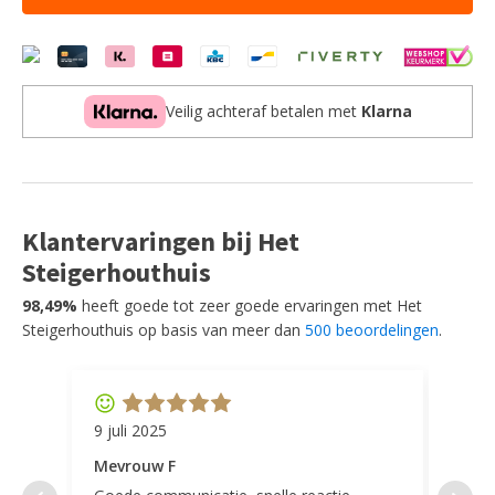
-
Cosmo
-
Incl.
Hocker
Veilig achteraf betalen met
Klarna
aantal
Klantervaringen bij Het
Steigerhouthuis
98,49%
heeft goede tot zeer goede ervaringen met Het
Steigerhouthuis op basis van meer dan
500 beoordelingen
.
9 juli 2025
11 ap
Mevrouw F
Mevr