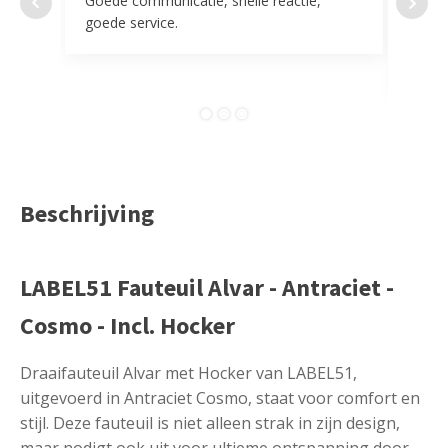
Goede communicatie, snelle reactie,
Super
goede service.
door 
tevr
comp
Beschrijving
LABEL51 Fauteuil Alvar - Antraciet -
Cosmo - Incl. Hocker
Draaifauteuil Alvar met Hocker van LABEL51,
uitgevoerd in Antraciet Cosmo, staat voor comfort en
stijl. Deze fauteuil is niet alleen strak in zijn design,
maar nodigt ook uit voor ultieme ontspanning door