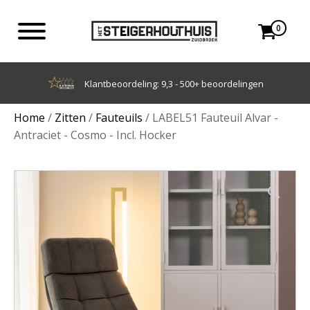
0
Achteraf betalen met Klarna
Home
/
Zitten
/
Fauteuils
/ LABEL51 Fauteuil Alvar -
Antraciet - Cosmo - Incl. Hocker