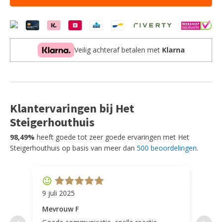
-
Eiken
-
150-
200
Veilig achteraf betalen met
Klarna
cm
-
Uitschuifbaar
aantal
Klantervaringen bij Het
Steigerhouthuis
98,49%
heeft goede tot zeer goede ervaringen met Het
Steigerhouthuis op basis van meer dan
500 beoordelingen
.
9 juli 2025
11 ap
Mevrouw F
Mevr