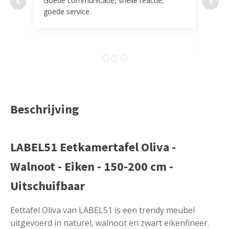
Goede communicatie, snelle reactie,
Super
goede service.
door 
tevr
comp
Beschrijving
LABEL51 Eetkamertafel Oliva -
Walnoot - Eiken - 150-200 cm -
Uitschuifbaar
Eettafel Oliva van LABEL51 is een trendy meubel
uitgevoerd in naturel, walnoot en zwart eikenfineer.