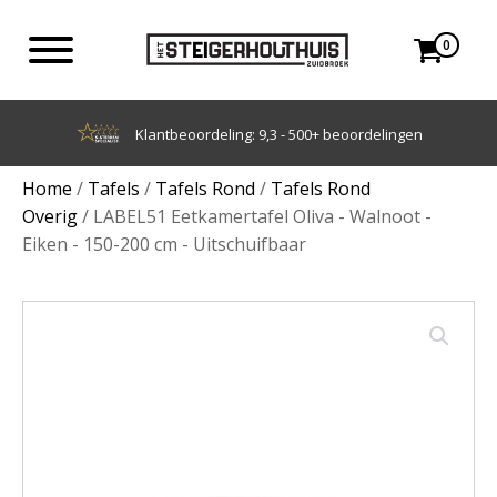
0
en
Achteraf betalen met Klarna
Home
/
Tafels
/
Tafels Rond
/
Tafels Rond
Overig
/ LABEL51 Eetkamertafel Oliva - Walnoot -
Eiken - 150-200 cm - Uitschuifbaar