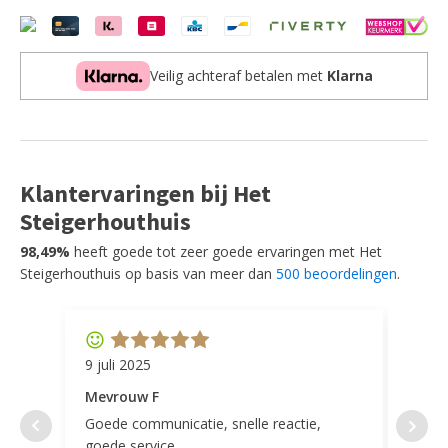
Eiken
-
240x120
cm
Veilig achteraf betalen met
Klarna
aantal
Klantervaringen bij Het
Steigerhouthuis
98,49%
heeft goede tot zeer goede ervaringen met Het
Steigerhouthuis op basis van meer dan
500 beoordelingen
.
9 juli 2025
11 ap
Mevrouw F
Mevr
Goede communicatie, snelle reactie,
Super
goede service.
door 