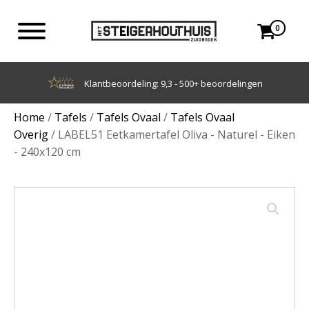
0
Achteraf betalen met Klarna
Home
/
Tafels
/
Tafels Ovaal
/
Tafels Ovaal
Overig
/ LABEL51 Eetkamertafel Oliva - Naturel - Eiken
- 240x120 cm