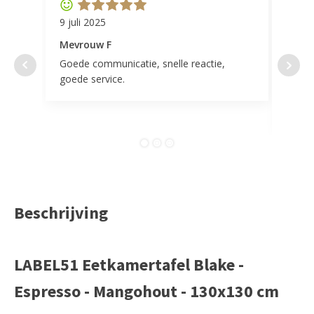
9 juli 2025
11 ap
Mevrouw F
Mevr
Goede communicatie, snelle reactie,
Super
goede service.
door 
tevr
comp
Beschrijving
LABEL51 Eetkamertafel Blake -
Espresso - Mangohout - 130x130 cm