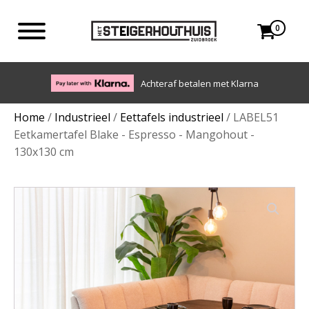
0
Eigen bezorgdienst in NL en BE. Afhalen ook mogelijk.
Home
/
Industrieel
/
Eettafels industrieel
/ LABEL51
Eetkamertafel Blake - Espresso - Mangohout -
130x130 cm