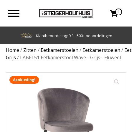
0
Achteraf betalen met Klarna
Home
/
Zitten
/
Eetkamerstoelen
/
Eetkamerstoelen
/
Eet
Grijs
/ LABEL51 Eetkamerstoel Wave - Grijs - Fluweel
Aanbieding!