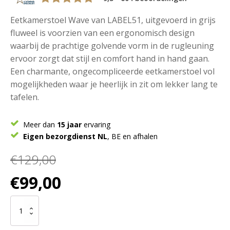
Eetkamerstoel Wave van LABEL51, uitgevoerd in grijs
fluweel is voorzien van een ergonomisch design
waarbij de prachtige golvende vorm in de rugleuning
ervoor zorgt dat stijl en comfort hand in hand gaan.
Een charmante, ongecompliceerde eetkamerstoel vol
mogelijkheden waar je heerlijk in zit om lekker lang te
tafelen.
Meer dan
15 jaar
ervaring
Eigen bezorgdienst NL
, BE en afhalen
€
129,00
Oorspronkelijke
Huidige
€
99,00
prijs
prijs
was:
is:
LABEL51
€129,00.
€99,00.
Eetkamerstoel
Wave