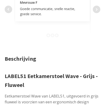
Mevrouw F
Mevr
Goede communicatie, snelle reactie,
Super
goede service.
door 
tevr
comp
Beschrijving
LABEL51 Eetkamerstoel Wave - Grijs -
Fluweel
Eetkamerstoel Wave van LABEL51, uitgevoerd in grijs
fluweel is voorzien van een ergonomisch design