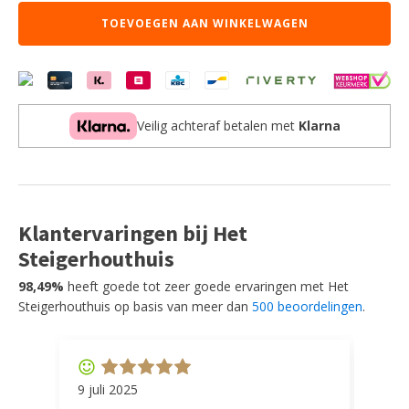
-
TOEVOEGEN AAN WINKELWAGEN
Grijs
-
Fluweel
aantal
Veilig achteraf betalen met
Klarna
Klantervaringen bij Het
Steigerhouthuis
98,49%
heeft goede tot zeer goede ervaringen met Het
Steigerhouthuis op basis van meer dan
500 beoordelingen
.
9 juli 2025
11 ap