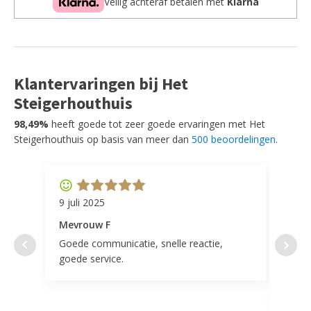
Veilig achteraf betalen met
Klarna
Klantervaringen bij Het
Steigerhouthuis
98,49%
heeft goede tot zeer goede ervaringen met Het
Steigerhouthuis op basis van meer dan
500 beoordelingen
.
9 juli 2025
11 ap
Mevrouw F
Mevr
Goede communicatie, snelle reactie,
Super
goede service.
door 
tevr
comp