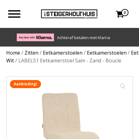
0
Eigen bezorgdienst in NL en BE. Afhalen ook mogelijk.
Home
/
Zitten
/
Eetkamerstoelen
/
Eetkamerstoelen
/
Eet
Wit
/ LABEL51 Eetkamerstoel Sam - Zand - Boucle
Aanbieding!