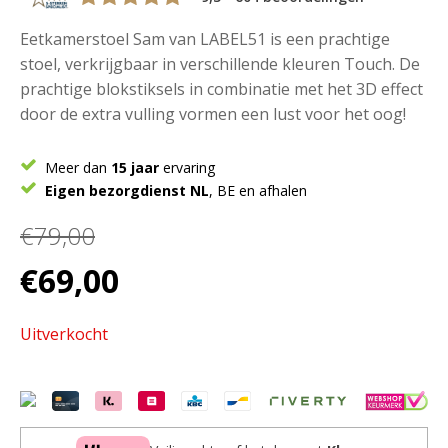
Eetkamerstoel Sam van LABEL51 is een prachtige
stoel, verkrijgbaar in verschillende kleuren Touch. De
prachtige blokstiksels in combinatie met het 3D effect
door de extra vulling vormen een lust voor het oog!
Meer dan
15 jaar
ervaring
Eigen bezorgdienst NL
, BE en afhalen
€
79,00
Oorspronkelijke
Huidige
€
69,00
prijs
prijs
was:
is:
Uitverkocht
€79,00.
€69,00.