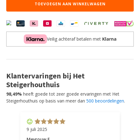
TOEVOEGEN AAN WINKELWAGEN
Naturel
-
Elite
-
Black
Frame
Veilig achteraf betalen met
Klarna
aantal
Klantervaringen bij Het
Steigerhouthuis
98,49%
heeft goede tot zeer goede ervaringen met Het
Steigerhouthuis op basis van meer dan
500 beoordelingen
.
9 juli 2025
11 ap
Mevrouw F
Mevr