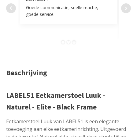
Goede communicatie, snelle reactie,
Super
goede service.
door 
tevr
comp
Beschrijving
LABEL51 Eetkamerstoel Luuk -
Naturel - Elite - Black Frame
Eetkamerstoel Luuk van LABEL51 is een elegante
toevoeging aan elke eetkamerinrichting. Uitgevoerd
in de luxe stof Naturel elite, straalt deze stoel stijl en