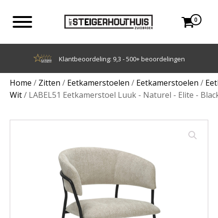
0
Achteraf betalen met Klarna
Home
/
Zitten
/
Eetkamerstoelen
/
Eetkamerstoelen
/
Eet
Wit
/ LABEL51 Eetkamerstoel Luuk - Naturel - Elite - Bla