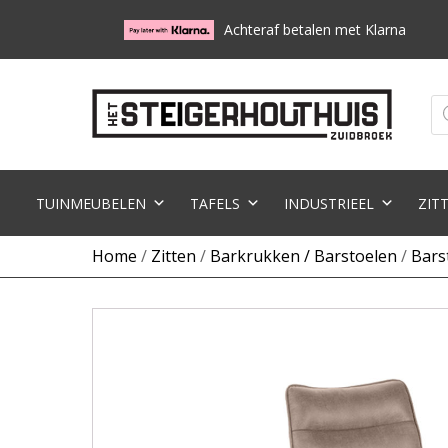
Achteraf betalen met Klarna
Pr
zo
TUINMEUBELEN
TAFELS
INDUSTRIEEL
ZIT
Home
/
Zitten
/
Barkrukken / Barstoelen
/
Bars