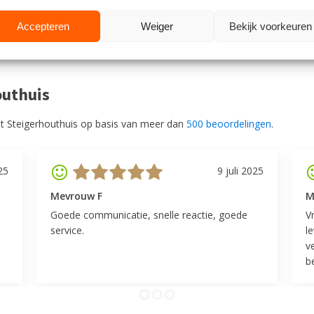
Accepteren
Weiger
Bekijk voorkeuren
outhuis
t Steigerhouthuis op basis van meer dan
500 beoordelingen
.
25
9 juli 2025
Mevrouw F
M
Goede communicatie, snelle reactie, goede
V
service.
l
v
be