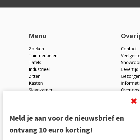
Menu
Overi
Zoeken
Contact
Tuinmeubelen
Veelgest
Tafels
Showro
Industrieel
Levertijd
Zitten
Bezorge
Kasten
Informati
Slaapkamer
Over ons
Mangohout
Algemen
Woonaccessoires
Ruilen en
Zakelijk
Privacyve
Meld je aan voor de nieuwsbrief en
Outlet
Reviewpo
Offerte
Klachten
ontvang 10 euro korting!
Partners