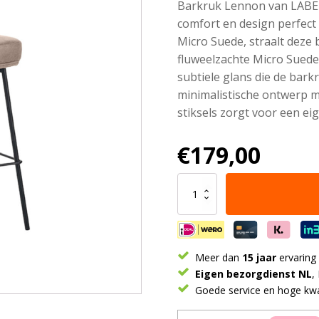
Barkruk Lennon van LABEL5
comfort en design perfect
Micro Suede, straalt deze 
fluweelzachte Micro Sued
subtiele glans die de barkr
minimalistische ontwerp m
stiksels zorgt voor een ei
€
179,00
LABEL51
Eetkamerstoel
Lennon
-
Taupe
-
Meer dan
15 jaar
ervaring
Micro
Eigen bezorgdienst NL
,
Suede
Goede service en hoge kwal
aantal