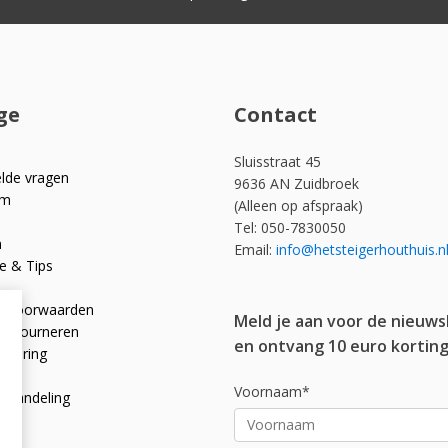
ge
Contact
Sluisstraat 45
elde vragen
9636 AN Zuidbroek
om
(Alleen op afspraak)
Tel: 050-7830050
n
Email:
info@hetsteigerhouthuis.n
e & Tips
e voorwaarden
Meld je aan voor de nieuws
 retourneren
en ontvang 10 euro korting
rklaring
licy
Voornaam*
afhandeling