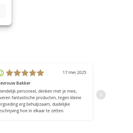
17 mei 2025
evrouw Bakker
Mevrouw GP
riendelijk personeel, denken met je mee,
Top geregeld! K
everen fantastische producten, tegen kleine
indelingen die w
ergoeding erg behulpzaam, duidelijke
Fijne communicat
schrijving hoe in elkaar te zetten.