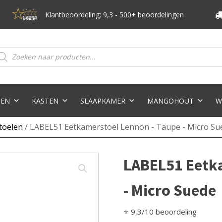
Klantbeoordeling: 9,3 - 500+ beoordelingen
oducten
eken
TEN
KASTEN
SLAAPKAMER
MANGOHOUT
W
toelen
/ LABEL51 Eetkamerstoel Lennon - Taupe - Micro Su
LABEL51 Eetka
- Micro Suede
⭐ 9,3/10 beoordeling