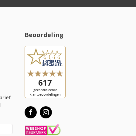
Beoordeling
l
brief
!