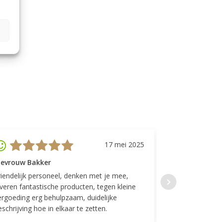
17 mei 2025
evrouw Bakker
Mevrouw GP
riendelijk personeel, denken met je mee,
Top geregeld! K
everen fantastische producten, tegen kleine
indelingen die w
ergoeding erg behulpzaam, duidelijke
Fijne communicat
schrijving hoe in elkaar te zetten.