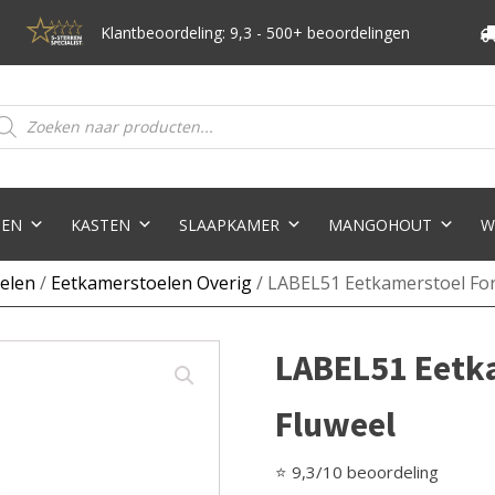
Klantbeoordeling: 9,3 - 500+ beoordelingen
oducten
eken
TEN
KASTEN
SLAAPKAMER
MANGOHOUT
W
elen
/
Eetkamerstoelen Overig
/ LABEL51 Eetkamerstoel Forl
LABEL51 Eetkam
Fluweel
⭐ 9,3/10 beoordeling