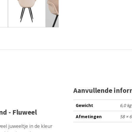
Aanvullende infor
Gewicht
6,0 kg
nd - Fluweel
Afmetingen
58 × 
el juweeltje in de kleur