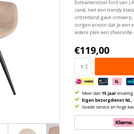
Eetkamerstoel Forli van LA
zand, met een trendy klass
ontzettend gave ontwerp, d
zorgen ervoor dat je een e
iedere plek een sfeervolle
€
119,00
LABEL51
Eetkamerstoel
Forli
-
Zand
-
Meer dan
15 jaar
ervaring
Fluweel
Eigen bezorgdienst NL
,
aantal
Goede service en hoge kwal