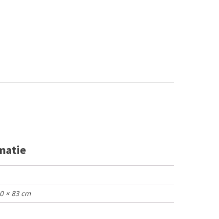
matie
60 × 83 cm