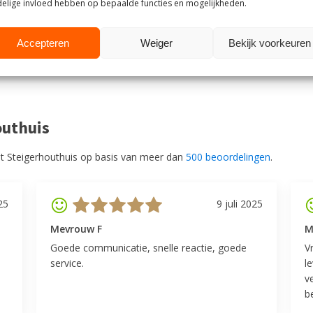
elige invloed hebben op bepaalde functies en mogelijkheden.
rdt er geadviseerd om de
k.
Accepteren
Weiger
Bekijk voorkeuren
outhuis
t Steigerhouthuis op basis van meer dan
500 beoordelingen
.
25
9 juli 2025
Mevrouw F
M
Goede communicatie, snelle reactie, goede
V
service.
l
v
be