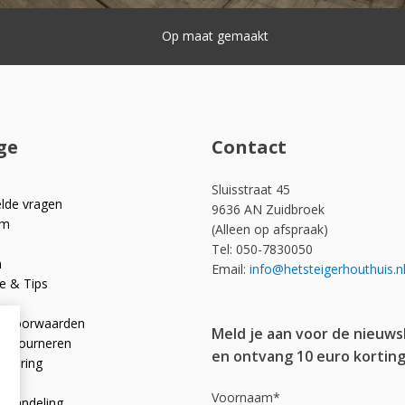
Snelle levering
ge
Contact
Sluisstraat 45
elde vragen
9636 AN Zuidbroek
om
(Alleen op afspraak)
Tel: 050-7830050
n
Email:
info@hetsteigerhouthuis.n
e & Tips
e voorwaarden
Meld je aan voor de nieuws
 retourneren
en ontvang 10 euro korting
rklaring
licy
Voornaam*
afhandeling