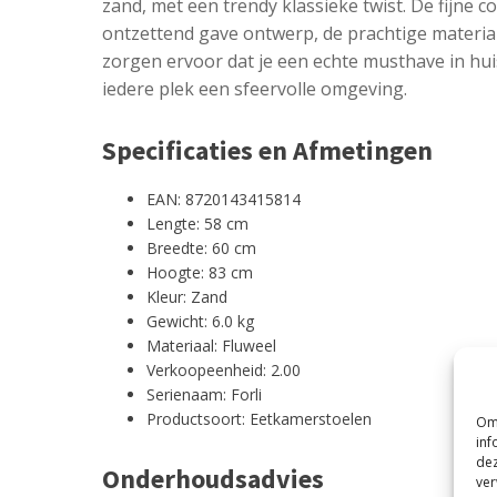
zand, met een trendy klassieke twist. De fijne c
ontzettend gave ontwerp, de prachtige material
zorgen ervoor dat je een echte musthave in huis
iedere plek een sfeervolle omgeving.
Specificaties en Afmetingen
EAN: 8720143415814
Lengte: 58 cm
Breedte: 60 cm
Hoogte: 83 cm
Kleur: Zand
Gewicht: 6.0 kg
Materiaal: Fluweel
Verkoopeenheid: 2.00
Serienaam: Forli
Productsoort: Eetkamerstoelen
Om 
inf
dez
Onderhoudsadvies
ver