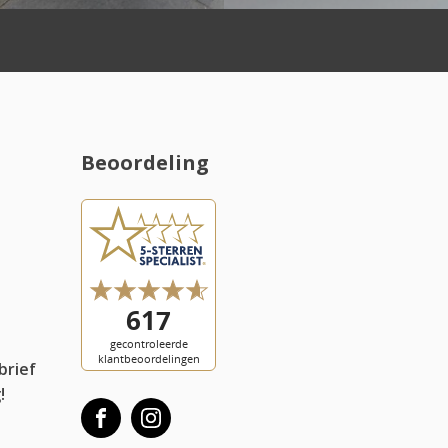
Beoordeling
l
brief
!