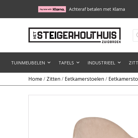
Achteraf betalen met Klarna
Pr
zo
TUINMEUBELEN
TAFELS
INDUSTRIEEL
ZIT
Home
/
Zitten
/
Eetkamerstoelen
/
Eetkamersto