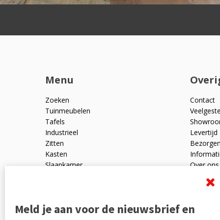
Menu
Overi
Zoeken
Contact
Tuinmeubelen
Veelgest
Tafels
Showro
Industrieel
Levertijd
Zitten
Bezorge
Kasten
Informati
Slaapkamer
Over ons
Mangohout
Algemen
Woonaccessoires
Ruilen en
Zakelijk
Privacyve
Meld je aan voor de nieuwsbrief en
Outlet
Reviewpo
Offerte
Klachten