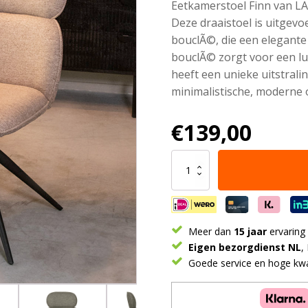
Eetkamerstoel Finn van LAB
Deze draaistoel is uitgev
bouclÃ©, die een elegante 
bouclÃ© zorgt voor een lux
heeft een unieke uitstral
minimalistische, moderne o
€
139,00
LABEL51
Eetkamerstoel
Finn
-
Truffel
grijs
Meer dan
15 jaar
ervaring
-
Eigen bezorgdienst NL
,
Boucle
Goede service en hoge kwal
aantal