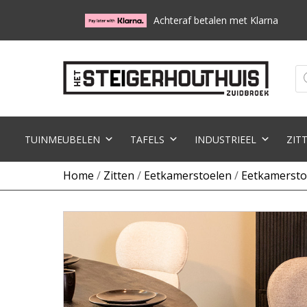
Achteraf betalen met Klarna
Pr
zo
TUINMEUBELEN
TAFELS
INDUSTRIEEL
ZIT
Home
/
Zitten
/
Eetkamerstoelen
/
Eetkamersto