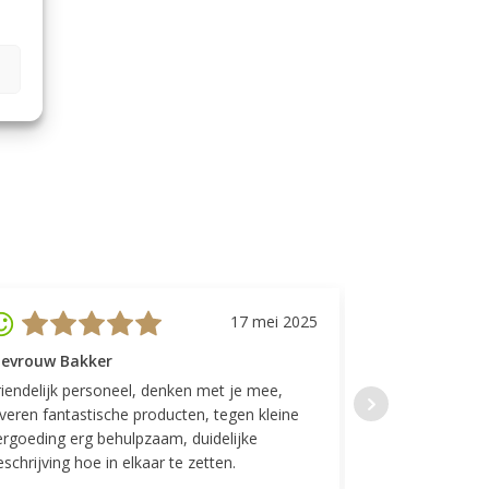
17 mei 2025
evrouw Bakker
Mevrouw GP
riendelijk personeel, denken met je mee,
Top geregeld! K
everen fantastische producten, tegen kleine
indelingen die w
ergoeding erg behulpzaam, duidelijke
Fijne communicat
schrijving hoe in elkaar te zetten.