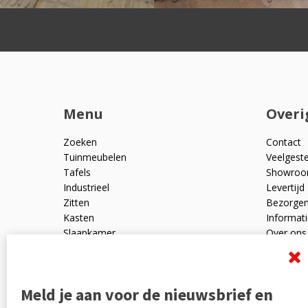
Menu
Overi
Zoeken
Contact
Tuinmeubelen
Veelgest
Tafels
Showro
Industrieel
Levertijd
Zitten
Bezorge
Kasten
Informati
Slaapkamer
Over ons
Mangohout
Algemen
Woonaccessoires
Ruilen en
Zakelijk
Privacyve
Meld je aan voor de nieuwsbrief en
Outlet
Reviewpo