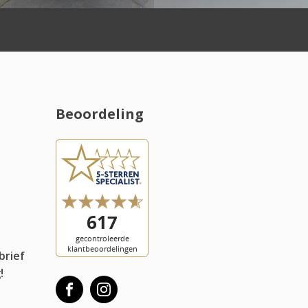
Beoordeling
l
brief
!