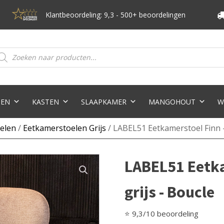
Klantbeoordeling: 9,3 - 500+ beoordelingen
oducten
eken
TEN
KASTEN
SLAAPKAMER
MANGOHOUT
W
elen
/
Eetkamerstoelen Grijs
/ LABEL51 Eetkamerstoel Finn - 
LABEL51 Eetka
grijs - Boucle
⭐ 9,3/10 beoordeling