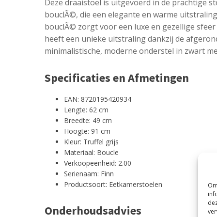
Deze draaistoel is uitgevoerd in de prachtige 
bouclÃ©, die een elegante en warme uitstraling
bouclÃ© zorgt voor een luxe en gezellige sfeer 
heeft een unieke uitstraling dankzij de afgero
minimalistische, moderne onderstel in zwart me
Specificaties en Afmetingen
EAN: 8720195420934
Lengte: 62 cm
Breedte: 49 cm
Hoogte: 91 cm
Kleur: Truffel grijs
Materiaal: Boucle
Verkoopeenheid: 2.00
Serienaam: Finn
Productsoort: Eetkamerstoelen
Om 
inf
dez
Onderhoudsadvies
ver