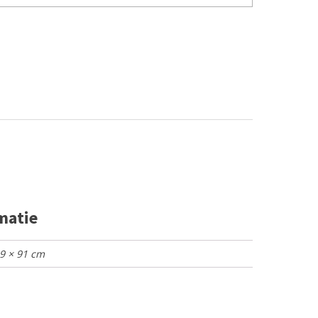
matie
49 × 91 cm