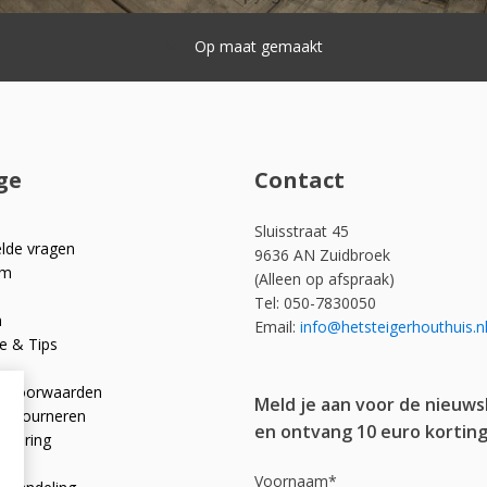
Snelle levering
ge
Contact
Sluisstraat 45
elde vragen
9636 AN Zuidbroek
om
(Alleen op afspraak)
Tel: 050-7830050
n
Email:
info@hetsteigerhouthuis.n
e & Tips
e voorwaarden
Meld je aan voor de nieuws
 retourneren
en ontvang 10 euro korting
rklaring
licy
Voornaam*