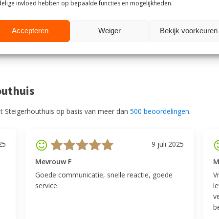
elige invloed hebben op bepaalde functies en mogelijkheden.
rdt er geadviseerd om de
k.
Accepteren
Weiger
Bekijk voorkeuren
outhuis
t Steigerhouthuis op basis van meer dan
500 beoordelingen
.
25
9 juli 2025
Mevrouw F
M
Goede communicatie, snelle reactie, goede
V
service.
l
v
be