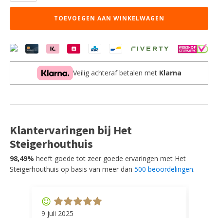
Finley
-
TOEVOEGEN AAN WINKELWAGEN
Bruin
-
Boucle
aantal
Veilig achteraf betalen met
Klarna
Klantervaringen bij Het
Steigerhouthuis
98,49%
heeft goede tot zeer goede ervaringen met Het
Steigerhouthuis op basis van meer dan
500 beoordelingen
.
9 juli 2025
11 ap