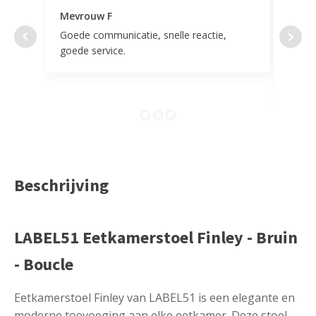
Mevrouw F
Mevr
Goede communicatie, snelle reactie,
Super
goede service.
door 
tevr
comp
Beschrijving
LABEL51 Eetkamerstoel Finley - Bruin
- Boucle
Eetkamerstoel Finley van LABEL51 is een elegante en
moderne toevoeging aan elke eetkamer. Deze stoel,