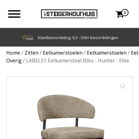
0
500+ beoordelingen
Achteraf betalen 
Home
/
Zitten
/
Eetkamerstoelen
/
Eetkamerstoelen
/
Eet
Overig
/ LABEL51 Eetkamerstoel Bliss - Hunter - Elite