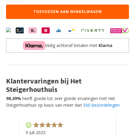
Modula
-
TOEVOEGEN AAN WINKELWAGEN
Naturel
-
Boucle
-
Hoek
aantal
Veilig achteraf betalen met
Klarna
Klantervaringen bij Het
Steigerhouthuis
98,49%
heeft goede tot zeer goede ervaringen met Het
Steigerhouthuis op basis van meer dan
500 beoordelingen
.
9 juli 2025
11 ap