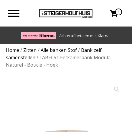
0
Eigen bezorgdienst in NL en BE. Afhalen ook mogelijk.
Home
/
Zitten
/
Alle banken Stof
/
Bank zelf
samenstellen
/ LABEL51 Eetkamerbank Modula -
Naturel - Boucle - Hoek