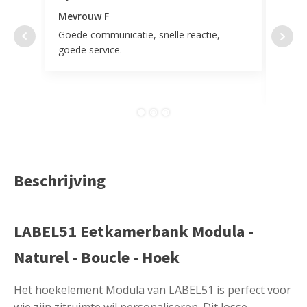
Mevrouw F
Mevr
Goede communicatie, snelle reactie,
Super
goede service.
door 
tevr
comp
Beschrijving
LABEL51 Eetkamerbank Modula -
Naturel - Boucle - Hoek
Het hoekelement Modula van LABEL51 is perfect voor
wie zijn zitruimte wil personaliseren. Dit losse