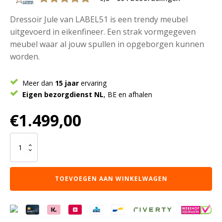
Dressoir Jule van LABEL51 is een trendy meubel
uitgevoerd in eikenfineer. Een strak vormgegeven
meubel waar al jouw spullen in opgeborgen kunnen
worden.
Meer dan
15 jaar
ervaring
Eigen bezorgdienst NL
, BE en afhalen
€
1.499,00
LABEL51
Dressoir
Jule
-
TOEVOEGEN AAN WINKELWAGEN
Walnoot
-
Eiken
-
Dressoir