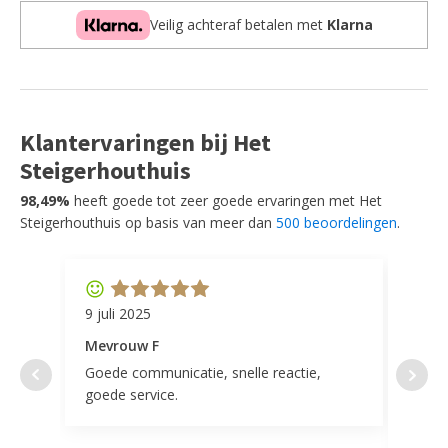
aantal
Veilig achteraf betalen met
Klarna
Klantervaringen bij Het
Steigerhouthuis
98,49%
heeft goede tot zeer goede ervaringen met Het
Steigerhouthuis op basis van meer dan
500 beoordelingen
.
9 juli 2025
11 ap
Mevrouw F
Mevr
Goede communicatie, snelle reactie,
Super
goede service.
door 
tevr
comp