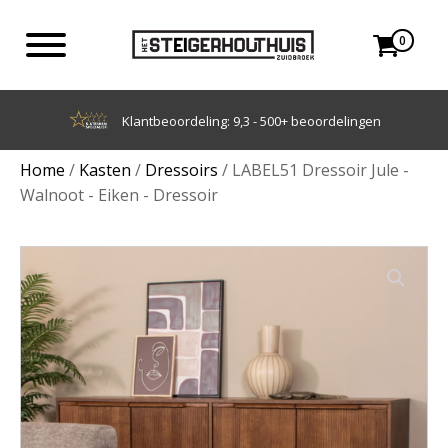
0
Achteraf betalen met Klarna
Home
/
Kasten
/
Dressoirs
/ LABEL51 Dressoir Jule -
Walnoot - Eiken - Dressoir