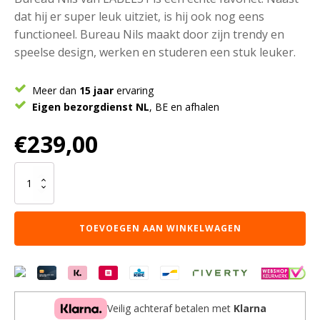
dat hij er super leuk uitziet, is hij ook nog eens
functioneel. Bureau Nils maakt door zijn trendy en
speelse design, werken en studeren een stuk leuker.
Meer dan
15 jaar
ervaring
Eigen bezorgdienst NL
, BE en afhalen
€
239,00
LABEL51
Bureau
Nils
-
TOEVOEGEN AAN WINKELWAGEN
Espresso
-
Mangohout
-
100
cm
Veilig achteraf betalen met
Klarna
aantal