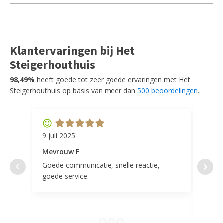
Klantervaringen bij Het
Steigerhouthuis
98,49%
heeft goede tot zeer goede ervaringen met Het
Steigerhouthuis op basis van meer dan
500 beoordelingen
.
9 juli 2025
11 ap
Mevrouw F
Mevr
Goede communicatie, snelle reactie,
Super
goede service.
door 
tevr
comp