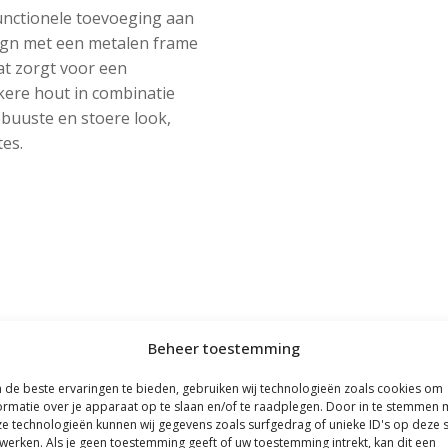
functionele toevoeging aan
sign met een metalen frame
at zorgt voor een
nkere hout in combinatie
obuuste en stoere look,
es.
Beheer toestemming
de beste ervaringen te bieden, gebruiken wij technologieën zoals cookies om
ormatie over je apparaat op te slaan en/of te raadplegen. Door in te stemmen 
e technologieën kunnen wij gegevens zoals surfgedrag of unieke ID's op deze s
werken. Als je geen toestemming geeft of uw toestemming intrekt, kan dit een