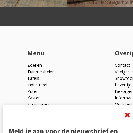
Menu
Overi
Zoeken
Contact
Tuinmeubelen
Veelgest
Tafels
Showro
Industrieel
Levertijd
Zitten
Bezorge
Kasten
Informati
Slaapkamer
Over ons
Mangohout
Algemen
Woonaccessoires
Ruilen en
Zakelijk
Privacyve
Meld je aan voor de nieuwsbrief en
Outlet
Reviewpo