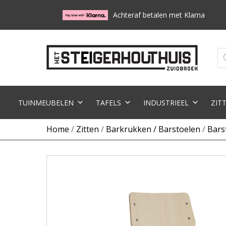
Achteraf betalen met Klarna
Pr
zo
TUINMEUBELEN
TAFELS
INDUSTRIEEL
ZIT
Home
/
Zitten
/
Barkrukken / Barstoelen
/
Bars