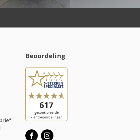
Beoordeling
l
brief
!