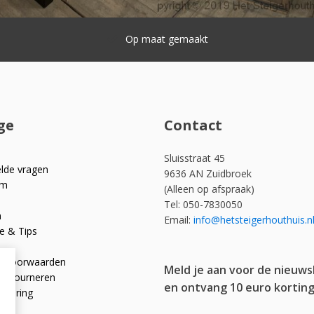
Snelle levering
ge
Contact
Sluisstraat 45
elde vragen
9636 AN Zuidbroek
om
(Alleen op afspraak)
Tel: 050-7830050
n
Email:
info@hetsteigerhouthuis.n
e & Tips
e voorwaarden
Meld je aan voor de nieuws
 retourneren
en ontvang 10 euro korting
rklaring
licy