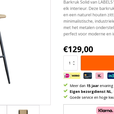
Barkruk Solid van LABEL51 
elk interieur. Deze barkr
en een naturel houten zit
minimalistische, industrie
met het metalen onderstel
perfect voor moderne en i
€
129,00
LABEL51
Barkruk
Solid
-
Naturel
-
Meer dan
15 jaar
ervaring
Hout
Eigen bezorgdienst NL
,
-
Goede service en hoge kwal
Zithoogte
75
aantal