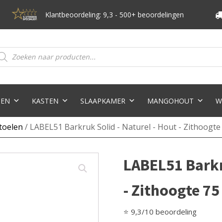
Klantbeoordeling: 9,3 - 500+ beoordelingen
oducten
eken
TEN
KASTEN
SLAAPKAMER
MANGOHOUT
W
toelen
/ LABEL51 Barkruk Solid - Naturel - Hout - Zithoogte
LABEL51 Barkru
- Zithoogte 75
⭐ 9,3/10 beoordeling