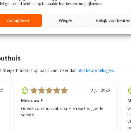
elige invloed hebben op bepaalde functies en mogelijkheden.
Accepteren
Weiger
Bekijk voorkeuren
au
outhuis
t Steigerhouthuis op basis van meer dan
500 beoordelingen
.
25
9 juli 2025
Mevrouw F
M
Goede communicatie, snelle reactie, goede
V
service.
l
v
be