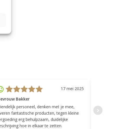
17 mei 2025
evrouw Bakker
Mevrouw GP
riendelijk personeel, denken met je mee,
Top geregeld! K
everen fantastische producten, tegen kleine
indelingen die w
ergoeding erg behulpzaam, duidelijke
Fijne communicat
schrijving hoe in elkaar te zetten.