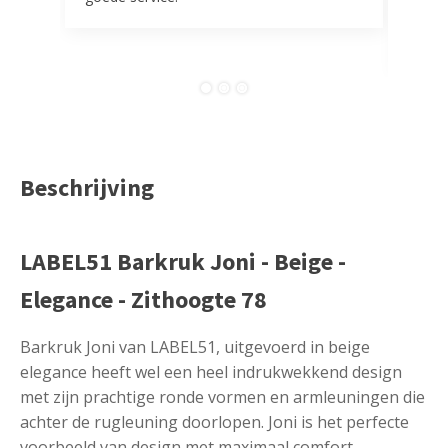
tevr
comp
Beschrijving
LABEL51 Barkruk Joni - Beige -
Elegance - Zithoogte 78
Barkruk Joni van LABEL51, uitgevoerd in beige
elegance heeft wel een heel indrukwekkend design
met zijn prachtige ronde vormen en armleuningen die
achter de rugleuning doorlopen. Joni is het perfecte
voorbeeld van design met maximaal comfort.