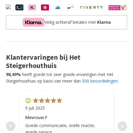
Elegance
-
Zithoogte
78
Veilig achteraf betalen met
Klarna
aantal
Klantervaringen bij Het
Steigerhouthuis
98,49%
heeft goede tot zeer goede ervaringen met Het
Steigerhouthuis op basis van meer dan
500 beoordelingen
.
9 juli 2025
11 ap
Mevrouw F
Mevr
Goede communicatie, snelle reactie,
Super
goede service.
door 