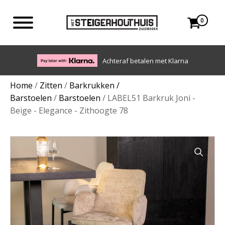
0
Achteraf betalen met Klarna
Home
/
Zitten
/
Barkrukken /
Barstoelen
/
Barstoelen
/ LABEL51 Barkruk Joni -
Beige - Elegance - Zithoogte 78