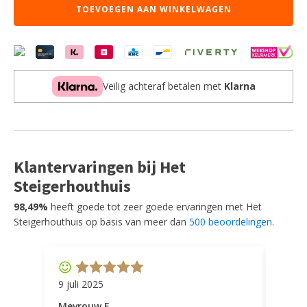
TOEVOEGEN AAN WINKELWAGEN
Hunter
-
Velours
-
Zithoogte
78
Veilig achteraf betalen met
Klarna
aantal
Klantervaringen bij Het
Steigerhouthuis
98,49%
heeft goede tot zeer goede ervaringen met Het
Steigerhouthuis op basis van meer dan
500 beoordelingen
.
9 juli 2025
11 ap
Mevrouw F
Mevr