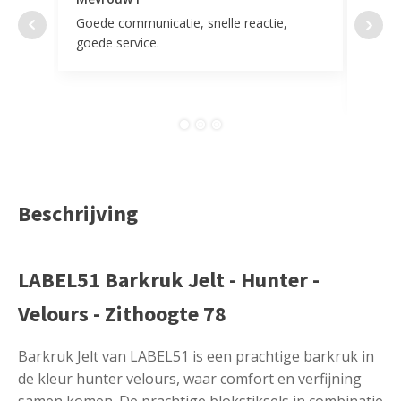
Goede communicatie, snelle reactie,
Super
goede service.
door 
tevr
comp
Beschrijving
LABEL51 Barkruk Jelt - Hunter -
Velours - Zithoogte 78
Barkruk Jelt van LABEL51 is een prachtige barkruk in
de kleur hunter velours, waar comfort en verfijning
samen komen. De prachtige blokstiksels in combinatie