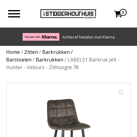
0
Eigen bezorgdienst in NL en BE. Afhalen ook mogelijk.
Home
/
Zitten
/
Barkrukken /
Barstoelen
/
Barkrukken
/ LABEL51 Barkruk Jelt -
Hunter - Velours - Zithoogte 78