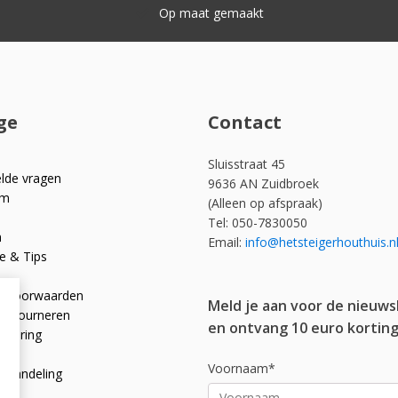
Snelle levering
ge
Contact
Sluisstraat 45
elde vragen
9636 AN Zuidbroek
om
(Alleen op afspraak)
Tel: 050-7830050
n
Email:
info@hetsteigerhouthuis.n
e & Tips
e voorwaarden
Meld je aan voor de nieuws
 retourneren
en ontvang 10 euro korting
rklaring
licy
Voornaam*
afhandeling