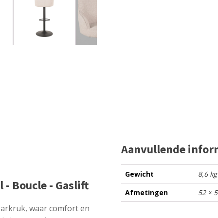
Aanvullende infor
Gewicht
8,6 kg
- Boucle - Gaslift
Afmetingen
52 × 
barkruk, waar comfort en