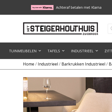
Achteraf betalen met Klarna
Pr
zo
TUINMEUBELEN
TAFELS
INDUSTRIEEL
ZIT
Home
/
Industrieel
/
Barkrukken Industrieel
/
B