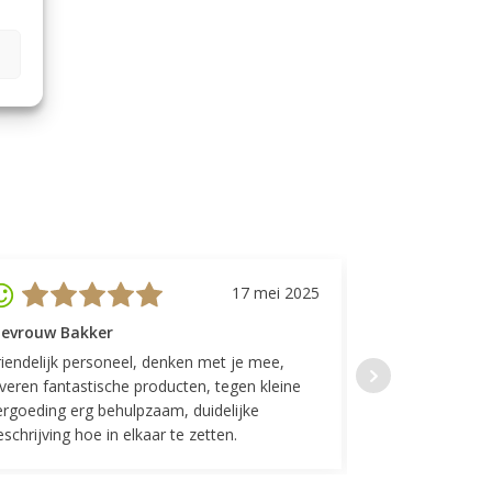
17 mei 2025
evrouw Bakker
Mevrouw GP
riendelijk personeel, denken met je mee,
Top geregeld! K
everen fantastische producten, tegen kleine
indelingen die w
ergoeding erg behulpzaam, duidelijke
Fijne communicat
schrijving hoe in elkaar te zetten.