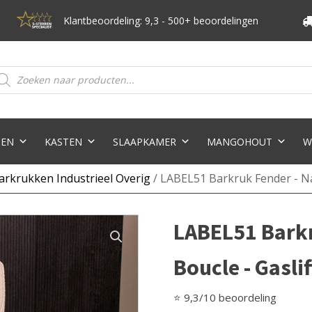
Klantbeoordeling: 9,3 - 500+ beoordelingen
oducten
eken
TEN
KASTEN
SLAAPKAMER
MANGOHOUT
W
arkrukken Industrieel Overig
/ LABEL51 Barkruk Fender - Nat
LABEL51 Barkr
Boucle - Gaslif
⭐ 9,3/10 beoordeling