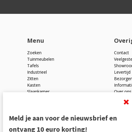
Menu
Overi
Zoeken
Contact
Tuinmeubelen
Veelgest
Tafels
Showro
Industrieel
Levertijd
Zitten
Bezorge
Kasten
Informati
Slaapkamer
Over ons
Mangohout
Algemen
Woonaccessoires
Ruilen en
Zakelijk
Privacyve
Meld je aan voor de nieuwsbrief en
Outlet
Reviewpo
Offerte
Klachten
ontvang 10 euro korting!
Partners