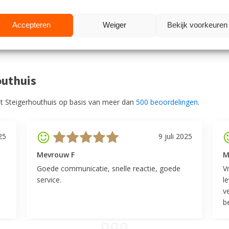
rdt er geadviseerd om de
k.
Accepteren
Weiger
Bekijk voorkeuren
outhuis
t Steigerhouthuis op basis van meer dan
500 beoordelingen
.
25
9 juli 2025
Mevrouw F
M
Goede communicatie, snelle reactie, goede
V
service.
l
v
be