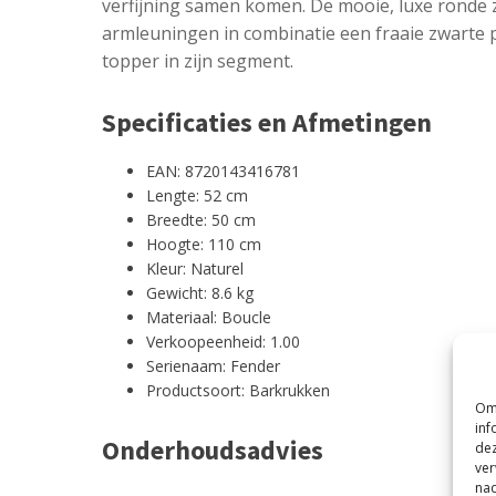
verfijning samen komen. De mooie, luxe ronde z
armleuningen in combinatie een fraaie zwarte
topper in zijn segment.
Specificaties en Afmetingen
EAN: 8720143416781
Lengte: 52 cm
Breedte: 50 cm
Hoogte: 110 cm
Kleur: Naturel
Gewicht: 8.6 kg
Materiaal: Boucle
Verkoopeenheid: 1.00
Serienaam: Fender
Productsoort: Barkrukken
Om 
inf
Onderhoudsadvies
dez
ver
nad