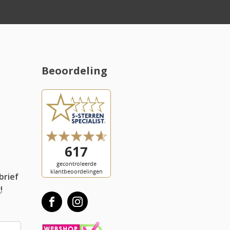
Beoordeling
l
brief
!