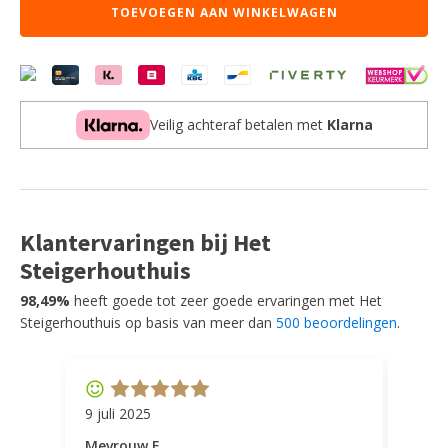
TOEVOEGEN AAN WINKELWAGEN
Taupe
-
Micro
Suede
-
Gaslift
Veilig achteraf betalen met
Klarna
aantal
Klantervaringen bij Het
Steigerhouthuis
98,49%
heeft goede tot zeer goede ervaringen met Het
Steigerhouthuis op basis van meer dan
500 beoordelingen
.
9 juli 2025
11 ap
Mevrouw F
Mevr