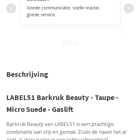
Goede communicatie, snelle reactie,
Super
goede service.
door 
tevr
comp
Beschrijving
LABEL51 Barkruk Beauty - Taupe -
Micro Suede - Gaslift
Barkruk Beauty van LABEL51 is een prachtige
combinatie van stijl en gemak. Zoals de naam het al
zegt, is deze barkruk een echte schoonheid.