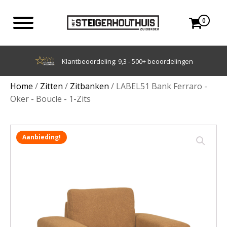
0
Achteraf betalen met Klarna
Home
/
Zitten
/
Zitbanken
/ LABEL51 Bank Ferraro -
Oker - Boucle - 1-Zits
Aanbieding!