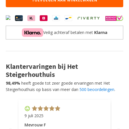
TOEVOEGEN AAN WINKELWAGEN
Oker
-
Boucle
-
1-
Zits
Veilig achteraf betalen met
Klarna
aantal
Klantervaringen bij Het
Steigerhouthuis
98,49%
heeft goede tot zeer goede ervaringen met Het
Steigerhouthuis op basis van meer dan
500 beoordelingen
.
9 juli 2025
11 ap
Mevrouw F
Mevr