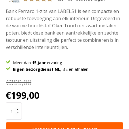
Bank Ferraro 1-zits van LABEL51 is een compacte en
robuuste toevoeging aan elk interieur. Uitgevoerd in
de warme boucléstof Oker Touch en zwart metalen
poten, biedt deze bank een aantrekkelijke en zachte
textuur en uitstraling die perfect te combineren is in
verschillende interieurstijlen.
Meer dan
15 jaar
ervaring
Eigen bezorgdienst NL
, BE en afhalen
€
399,00
Oorspronkelijke
Huidige
€
199,00
prijs
prijs
was:
is:
LABEL51
€399,00.
€199,00.
Bank
Ferraro
-