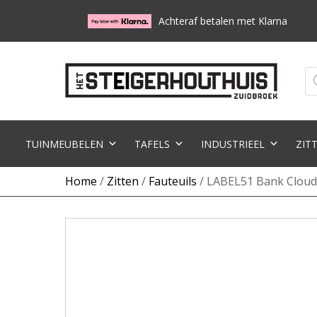
Achteraf betalen met Klarna
Pr
zo
TUINMEUBELEN
TAFELS
INDUSTRIEEL
ZIT
Home
/
Zitten
/
Fauteuils
/ LABEL51 Bank Cloud - 