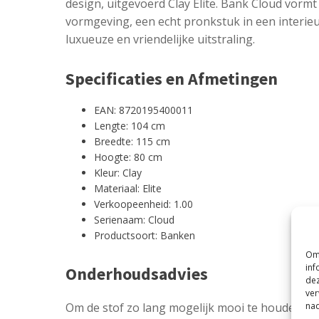
design, uitgevoerd Clay Elite. Bank Cloud vorm
vormgeving, een echt pronkstuk in een interieu
luxueuze en vriendelijke uitstraling.
Specificaties en Afmetingen
EAN: 8720195400011
Lengte: 104 cm
Breedte: 115 cm
Hoogte: 80 cm
Kleur: Clay
Materiaal: Elite
Verkoopeenheid: 1.00
Serienaam: Cloud
Productsoort: Banken
Om 
inf
Onderhoudsadvies
dez
ver
nad
Om de stof zo lang mogelijk mooi te houden wo