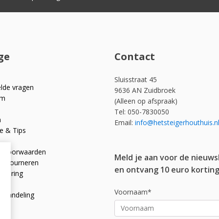
ge
Contact
Sluisstraat 45
elde vragen
9636 AN Zuidbroek
om
(Alleen op afspraak)
Tel: 050-7830050
n
Email:
info@hetsteigerhouthuis.n
e & Tips
e voorwaarden
Meld je aan voor de nieuws
 retourneren
en ontvang 10 euro korting
rklaring
licy
Voornaam*
afhandeling