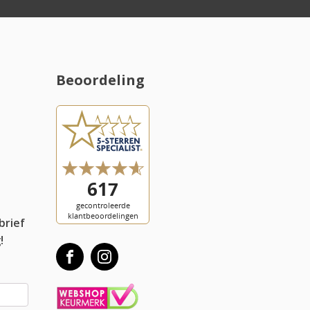
Beoordeling
l
brief
!