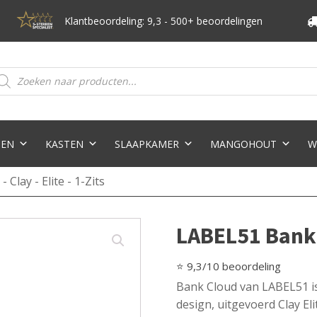
Klantbeoordeling: 9,3 - 500+ beoordelingen
oducten
eken
TEN
KASTEN
SLAAPKAMER
MANGOHOUT
W
Clay - Elite - 1-Zits
LABEL51 Bank Cl
⭐ 9,3/10 beoordeling
Bank Cloud van LABEL51 is 
design, uitgevoerd Clay E