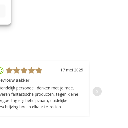
17 mei 2025
evrouw Bakker
Mevrouw GP
riendelijk personeel, denken met je mee,
Top geregeld! K
everen fantastische producten, tegen kleine
indelingen die w
ergoeding erg behulpzaam, duidelijke
Fijne communicat
schrijving hoe in elkaar te zetten.