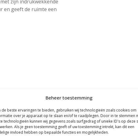
t met zijn indrukwekkende
r en geeft de ruimte een
Beheer toestemming
de beste ervaringen te bieden, gebruiken wij technologieën zoals cookies om
ormatie over je apparaat op te slaan en/of te raadplegen. Door in te stemmen 
e technologieën kunnen wij gegevens zoals surfgedrag of unieke ID's op deze s
werken. Als je geen toestemming geeft of uw toestemming intrekt, kan dit een
elige invloed hebben op bepaalde functies en mogelijkheden.
rdt er geadviseerd om de