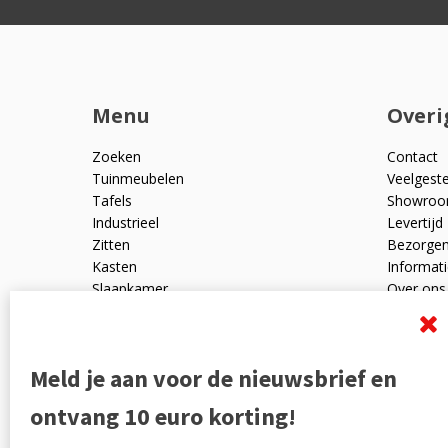
Menu
Overi
Zoeken
Contact
Tuinmeubelen
Veelgest
Tafels
Showro
Industrieel
Levertijd
Zitten
Bezorge
Kasten
Informati
Slaapkamer
Over ons
Mangohout
Algemen
Woonaccessoires
Ruilen en
Zakelijk
Privacyve
Meld je aan voor de nieuwsbrief en
Outlet
Reviewpo
Offerte
Klachten
ontvang 10 euro korting!
Partners