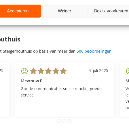
k.
Accepteren
Weiger
Bekijk voorkeuren
outhuis
t Steigerhouthuis op basis van meer dan
500 beoordelingen
.
25
9 juli 2025
Mevrouw F
M
Goede communicatie, snelle reactie, goede
V
service.
l
v
be