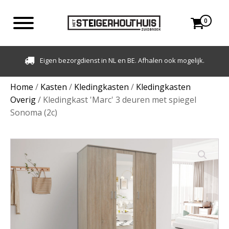
0
Eigen bezorgdienst in NL en BE. Afhalen ook mogelijk.
Home
/
Kasten
/
Kledingkasten
/
Kledingkasten
Overig
/ Kledingkast 'Marc' 3 deuren met spiegel
Sonoma (2c)