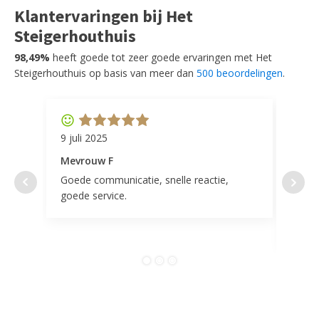
Klantervaringen bij Het
Steigerhouthuis
98,49%
heeft goede tot zeer goede ervaringen met Het
Steigerhouthuis op basis van meer dan
500 beoordelingen
.
9 juli 2025
11 ap
Mevrouw F
Mevr
Goede communicatie, snelle reactie,
Super
goede service.
door 
tevr
comp