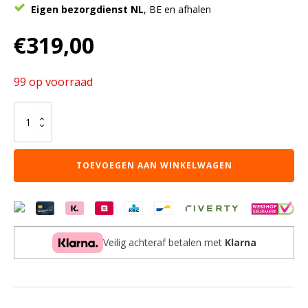
Eigen bezorgdienst NL
, BE en afhalen
€
319,00
99 op voorraad
Kledingkast
'Marc'
3
deuren
TOEVOEGEN AAN WINKELWAGEN
met
spiegel
Sonoma
(2c)
aantal
Veilig achteraf betalen met
Klarna