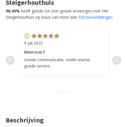
Steigerhouthuis
98,49%
heeft goede tot zeer goede ervaringen met Het
Steigerhouthuis op basis van meer dan
500 beoordelingen
.
9 juli 2025
11 ap
Mevrouw F
Mevr
Goede communicatie, snelle reactie,
Super
goede service.
door 
tevr
comp
Beschrijving