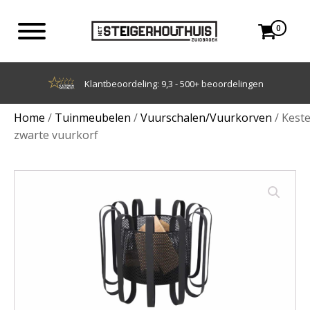
0
9,3 - 500+ beoordelingen
Achteraf be
Home
/
Tuinmeubelen
/
Vuurschalen/Vuurkorven
/ Kest
zwarte vuurkorf