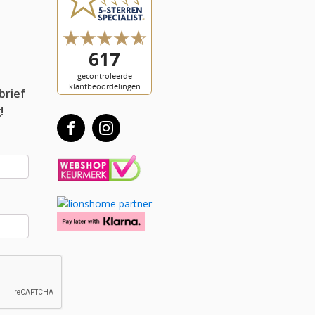
l
brief
!