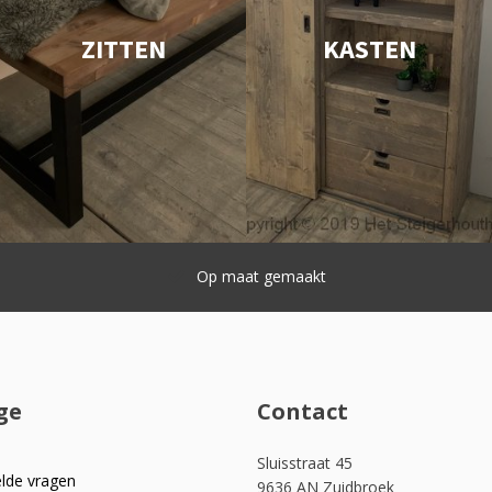
ZITTEN
KASTEN
Snelle levering
ge
Contact
Sluisstraat 45
elde vragen
9636 AN Zuidbroek