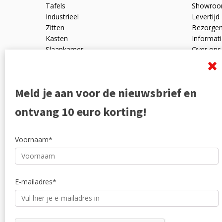
Tafels
Showro
Industrieel
Levertijd
Zitten
Bezorge
Kasten
Informati
Slaapkamer
Over ons
Mangohout
Algemen
Woonaccessoires
Ruilen en
Zakelijk
Privacyve
Meld je aan voor de nieuwsbrief en
Outlet
Reviewpo
Offerte
Klachten
ontvang 10 euro korting!
Partners
Voornaam*
E-mailadres*