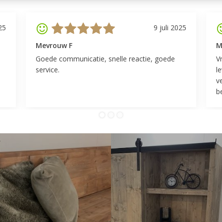
25
9 juli 2025
Mevrouw F
M
Goede communicatie, snelle reactie, goede
V
service.
l
v
be