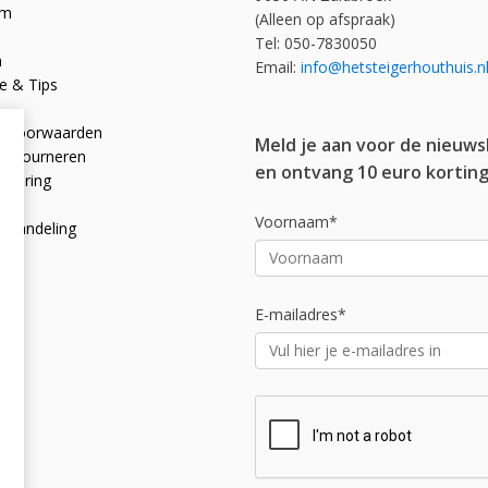
om
(Alleen op afspraak)
Tel: 050-7830050
n
Email:
info@hetsteigerhouthuis.n
e & Tips
e voorwaarden
Meld je aan voor de nieuws
 retourneren
en ontvang 10 euro korting
rklaring
licy
Voornaam*
afhandeling
E-mailadres*