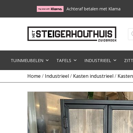
Achteraf betalen met Klarna
Pr
zo
TUINMEUBELEN
TAFELS
INDUSTRIEEL
ZIT
Home
/
Industrieel
/
Kasten industrieel
/
Kasten