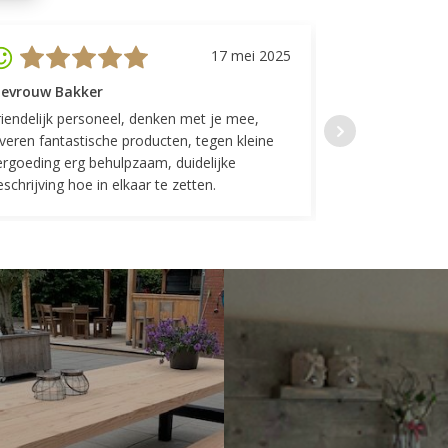
17 mei 2025
evrouw Bakker
Mevrouw GP
riendelijk personeel, denken met je mee,
Top geregeld! K
everen fantastische producten, tegen kleine
indelingen die w
ergoeding erg behulpzaam, duidelijke
Fijne communicat
schrijving hoe in elkaar te zetten.