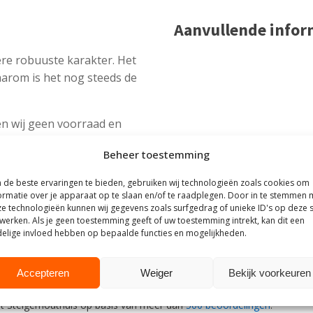
Aanvullende infor
re robuuste karakter. Het
aarom is het nog steeds de
n wij geen voorraad en
t.
Beheer toestemming
mpleet gemonteerd
de beste ervaringen te bieden, gebruiken wij technologieën zoals cookies om
ormatie over je apparaat op te slaan en/of te raadplegen. Door in te stemmen 
e technologieën kunnen wij gegevens zoals surfgedrag of unieke ID's op deze s
werken. Als je geen toestemming geeft of uw toestemming intrekt, kan dit een
elige invloed hebben op bepaalde functies en mogelijkheden.
outhuis
Accepteren
Weiger
Bekijk voorkeuren
t Steigerhouthuis op basis van meer dan
500 beoordelingen
.