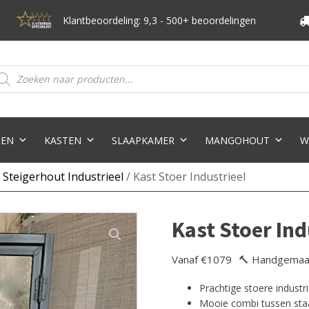
Klantbeoordeling: 9,3 - 500+ beoordelingen
oducten
eken
TEN
KASTEN
SLAAPKAMER
MANGOHOUT
W
 Steigerhout Industrieel
/ Kast Stoer Industrieel
Kast Stoer Ind
Vanaf €1079
🔨 Handgemaa
Prachtige stoere industr
Mooie combi tussen sta