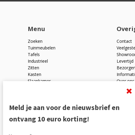
Menu
Overi
Zoeken
Contact
Tuinmeubelen
Veelgest
Tafels
Showro
Industrieel
Levertijd
Zitten
Bezorge
Kasten
Informati
Slaapkamer
Over ons
Mangohout
Algemen
Woonaccessoires
Ruilen en
Zakelijk
Privacyve
Meld je aan voor de nieuwsbrief en
Outlet
Reviewpo
Offerte
Klachten
ontvang 10 euro korting!
Partners