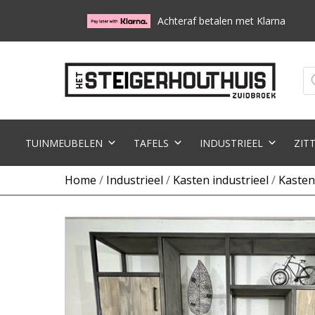
Achteraf betalen met Klarna
Pr
zo
TUINMEUBELEN
TAFELS
INDUSTRIEEL
ZIT
Home
/
Industrieel
/
Kasten industrieel
/
Kasten