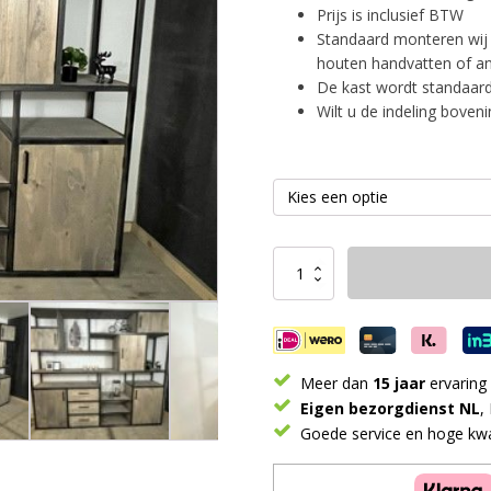
Prijs is inclusief BTW
Standaard monteren wij 
houten handvatten of an
De kast wordt standaard 
Wilt u de indeling boven
Kast
Industrieel
Velvet
aantal
Meer dan
15 jaar
ervaring
Eigen bezorgdienst NL
,
Goede service en hoge kwal