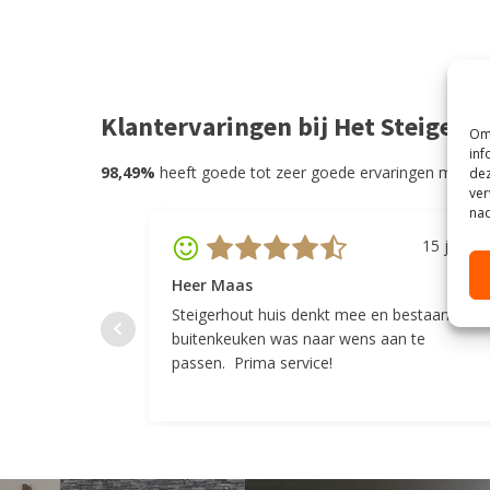
Klantervaringen bij Het Steigerh
Om 
inf
98,49%
heeft goede tot zeer goede ervaringen met He
dez
ver
nad
15 juli 20
Heer Maas
Steigerhout huis denkt mee en bestaande
buitenkeuken was naar wens aan te
passen. Prima service!