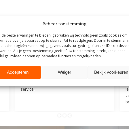
Beheer toestemming
outhuis
de beste ervaringen te bieden, gebruiken wij technologieën zoals cookies om
ormatie over je apparaat op te slaan en/of te raadplegen. Door in te stemmen 
t Steigerhouthuis op basis van meer dan
500 beoordelingen
.
e technologieën kunnen wij gegevens zoals surfgedrag of unieke ID's op deze s
werken. Als je geen toestemming geeft of uw toestemming intrekt, kan dit een
elige invloed hebben op bepaalde functies en mogelijkheden.
25
9 juli 2025
Accepteren
Weiger
Bekijk voorkeuren
Mevrouw F
M
Goede communicatie, snelle reactie, goede
V
service.
l
v
be