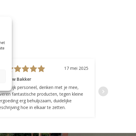
met
ite
17 mei 2025
evrouw Bakker
Mevrouw GP
riendelijk personeel, denken met je mee,
Top geregeld! K
everen fantastische producten, tegen kleine
indelingen die w
ergoeding erg behulpzaam, duidelijke
Fijne communicat
schrijving hoe in elkaar te zetten.