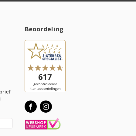
Beoordeling
l
brief
!