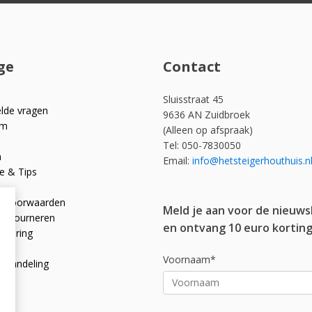
ge
Contact
Sluisstraat 45
elde vragen
9636 AN Zuidbroek
om
(Alleen op afspraak)
Tel: 050-7830050
n
Email:
info@hetsteigerhouthuis.n
e & Tips
e voorwaarden
Meld je aan voor de nieuws
 retourneren
en ontvang 10 euro korting
rklaring
licy
Voornaam*
afhandeling